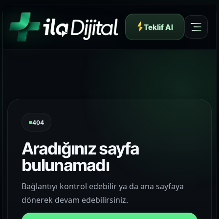
Teklif Al
Yazılım ve Dijital Reklam Ajansı
404
Aradığınız sayfa
bulunamadı
Müşteri Paneli
Bağlantıyı kontrol edebilir ya da ana sayfaya
dönerek devam edebilirsiniz.
Hakkımızda
01
Yapının arkasındaki yaklaşımı ve çalışma dilini