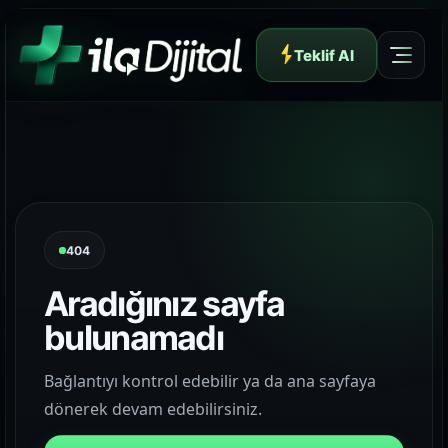
Teklif Al
Yazılım ve Dijital Reklam Ajansı
404
Aradığınız sayfa
bulunamadı
Müşteri Paneli
Bağlantıyı kontrol edebilir ya da ana sayfaya
dönerek devam edebilirsiniz.
Hakkımızda
01
Yapının arkasındaki yaklaşımı ve çalışma dilini