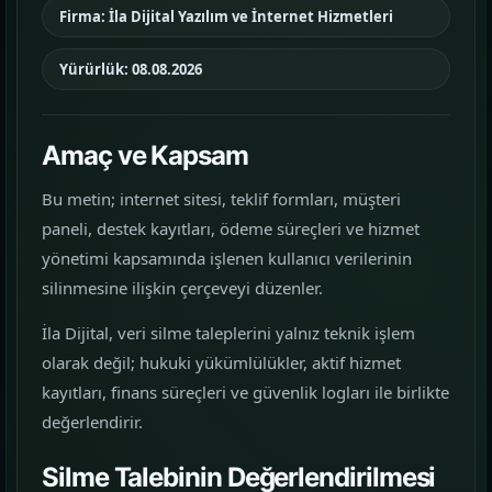
Firma: İla Dijital Yazılım ve İnternet Hizmetleri
görün.
Yürürlük: 08.08.2026
Hizmetler
02
Web, yazılım, mobil ve pazarlama hizmetlerini
tek yerden görün.
Amaç ve Kapsam
Bu metin; internet sitesi, teklif formları, müşteri
Kurumsal Web Tasarım
paneli, destek kayıtları, ödeme süreçleri ve hizmet
KURUMSAL SUNUM
yönetimi kapsamında işlenen kullanıcı verilerinin
silinmesine ilişkin çerçeveyi düzenler.
E-ticaret Sitesi Tasarımı
SATIŞ VITRINI
İla Dijital, veri silme taleplerini yalnız teknik işlem
olarak değil; hukuki yükümlülükler, aktif hizmet
Mobil Uygulama Kodlama
kayıtları, finans süreçleri ve güvenlik logları ile birlikte
MOBIL ÜRÜN
değerlendirir.
SEO & Dijital Pazarlama
Silme Talebinin Değerlendirilmesi
ARAMA GÖRÜNÜRLÜĞÜ