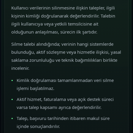
Kullanıcı verilerinin silinmesine ilişkin talepler, ilgili
Google Reklam Yönetimi
kişinin kimliği doğrulanarak değerlendirilir. Talebin
KAMPANYA YÖNETIMI
ilgili kullanıcıya veya yetkili temsilcisine ait
olduğunun anlaşılması, sürecin ilk şartıdır.
Sosyal Medya Yönetimi
Silme talebi alındığında; verinin hangi sistemlerde
MARKA İLETIŞIMI
bulunduğu, aktif sözleşme veya hizmetle ilişkisi, yasal
saklama zorunluluğu ve teknik bağımlılıkları birlikte
Temalar
03
incelenir.
Sektörünüze uygun hazır yapı ve demo
sahnelerini karşılaştırın.
Kimlik doğrulaması tamamlanmadan veri silme
işlemi başlatılmaz.
Paketler
04
Aktif hizmet, faturalama veya açık destek süreci
Kurulum, içerik ve teslim kapsamını daha net
varsa talep kapsamı ayrıca değerlendirilir.
görün.
Talep, başvuru tarihinden itibaren makul süre
Referanslar
içinde sonuçlandırılır.
05