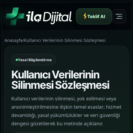
Teklif Al
Anasayfa
/
Kullanıcı Verilerinin Silinmesi Sözleşmesi
Yasal Bilgilendirme
Yazılım ve Dijital Reklam Ajansı
Kullanıcı Verilerinin
Silinmesi Sözleşmesi
Kullanıcı verilerinin silinmesi, yok edilmesi veya
Müşteri Paneli
anonimleştirilmesine ilişkin temel esaslar; hizmet
devamlılığı, yasal yükümlülükler ve veri güvenliği
Hakkımızda
dengesi gözetilerek bu metinde açıklanır.
01
Yapının arkasındaki yaklaşımı ve çalışma dilini