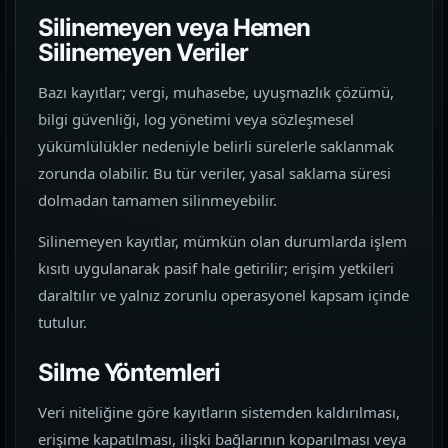
Farklı iş kollarında nasıl bir vitrin
kurulduğunu inceleyin.
Silinemeyen veya Hemen
Silinemeyen Veriler
İletişim
06
Bazı kayıtlar; vergi, muhasebe, uyuşmazlık çözümü,
İhtiyacınıza göre kapsam, demo ve teslim
bilgi güvenliği, log yönetimi veya sözleşmesel
planını netleştirelim.
yükümlülükler nedeniyle belirli sürelerle saklanmak
zorunda olabilir. Bu tür veriler, yasal saklama süresi
dolmadan tamamen silinmeyebilir.
Silinemeyen kayıtlar, mümkün olan durumlarda işlem
kısıtı uygulanarak pasif hale getirilir; erişim yetkileri
daraltılır ve yalnız zorunlu operasyonel kapsam içinde
tutulur.
Silme Yöntemleri
Veri niteliğine göre kayıtların sistemden kaldırılması,
erişime kapatılması, ilişki bağlarının koparılması veya