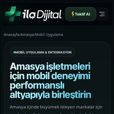
Teklif Al
Anasayfa
/
Amasya
/
Mobil Uygulama
MOBİL UYGULAMA & ENTEGRASYON
Yazılım ve Dijital Reklam Ajansı
Amasya işletmeleri
için mobil deneyimi
performanslı
Müşteri Paneli
altyapıyla birleştirin
Hakkımızda
Amasya içinde büyümek isteyen markalar için
01
Yapının arkasındaki yaklaşımı ve çalışma dilini