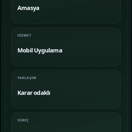
Farklı iş kollarında nasıl bir vitrin
kurulduğunu inceleyin.
Amasya
İletişim
06
İhtiyacınıza göre kapsam, demo ve teslim
HIZMET
planını netleştirelim.
Mobil Uygulama
YAKLAŞIM
Karar odaklı
SÜREÇ