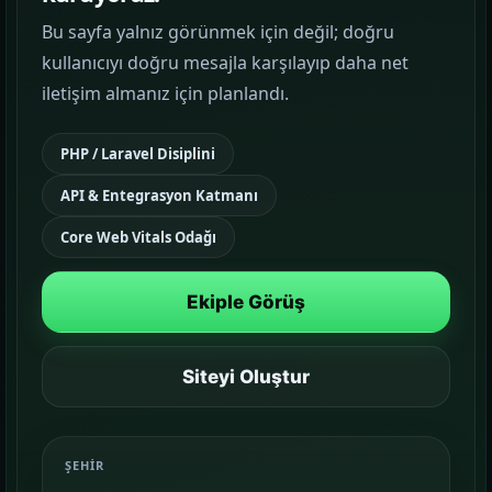
Bu sayfa yalnız görünmek için değil; doğru
Google Reklam Yönetimi
kullanıcıyı doğru mesajla karşılayıp daha net
KAMPANYA YÖNETIMI
iletişim almanız için planlandı.
Sosyal Medya Yönetimi
PHP / Laravel Disiplini
MARKA İLETIŞIMI
API & Entegrasyon Katmanı
Temalar
03
Core Web Vitals Odağı
Sektörünüze uygun hazır yapı ve demo
sahnelerini karşılaştırın.
Ekiple Görüş
Paketler
04
Kurulum, içerik ve teslim kapsamını daha net
Siteyi Oluştur
görün.
Referanslar
ŞEHIR
05