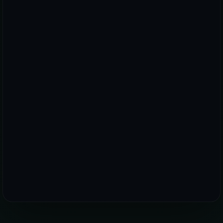
WhatsApp
E-posta
Telefon
PREMIUM PLUS DÜNYASINDA YERINIZI AYIRTIN!