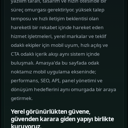
yazılım tarafı, tasarım ve hızın ötesinde bir
görün.
süreç omurgası gerektiriyor. yüksek talep
temposu ve hızlı iletişim beklentisi olan
Hizmetler
02
hareketli bir rekabet içinde hareket eden
Web, yazılım, mobil ve pazarlama hizmetlerini
hizmet işletmeleri, yerel markalar ve teklif
tek yerden görün.
odaklı ekipler için mobil uyum, hızlı açılış ve
Kurumsal Web Tasarım
CTA odaklı içerik akışı aynı sistem içinde
KURUMSAL SUNUM
buluşmalı. Amasya'da bu sayfada odak
noktamız mobil uygulama ekseninde;
E-ticaret Sitesi Tasarımı
performans, SEO, API, panel yönetimi ve
SATIŞ VITRINI
dönüşüm hedeflerini aynı omurgada bir araya
Mobil Uygulama Kodlama
getirmek.
MOBIL ÜRÜN
Yerel görünürlükten güvene,
güvenden karara giden yapıyı birlikte
SEO & Dijital Pazarlama
kuruyoruz.
ARAMA GÖRÜNÜRLÜĞÜ