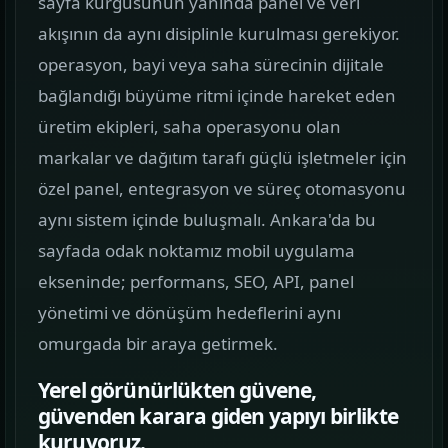
sayfa kurgusunun yanında panel ve veri
görün.
akışının da aynı disiplinle kurulması gerekiyor.
operasyon, bayi veya saha sürecinin dijitale
Hizmetler
02
bağlandığı büyüme ritmi içinde hareket eden
Web, yazılım, mobil ve pazarlama hizmetlerini
üretim ekipleri, saha operasyonu olan
tek yerden görün.
markalar ve dağıtım tarafı güçlü işletmeler için
Kurumsal Web Tasarım
özel panel, entegrasyon ve süreç otomasyonu
KURUMSAL SUNUM
aynı sistem içinde buluşmalı. Ankara'da bu
sayfada odak noktamız mobil uygulama
E-ticaret Sitesi Tasarımı
ekseninde; performans, SEO, API, panel
SATIŞ VITRINI
yönetimi ve dönüşüm hedeflerini aynı
Mobil Uygulama Kodlama
omurgada bir araya getirmek.
MOBIL ÜRÜN
Yerel görünürlükten güvene,
güvenden karara giden yapıyı birlikte
SEO & Dijital Pazarlama
kuruyoruz.
ARAMA GÖRÜNÜRLÜĞÜ