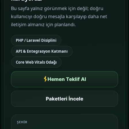
Bu sayfa yalnız görünmek için değil; doğru
Google Reklam Yönetimi
kullanıcıyı doğru mesajla karşılayıp daha net
KAMPANYA YÖNETIMI
iletişim almanız için planlandı.
Sosyal Medya Yönetimi
PHP / Laravel Disiplini
MARKA İLETIŞIMI
API & Entegrasyon Katmanı
Temalar
03
Core Web Vitals Odağı
Sektörünüze uygun hazır yapı ve demo
sahnelerini karşılaştırın.
Hemen Teklif Al
Paketler
04
Kurulum, içerik ve teslim kapsamını daha net
Paketleri İncele
görün.
Referanslar
ŞEHIR
05