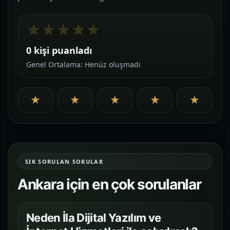
★
★
★
★
★
0 kişi puanladı
Genel Ortalama: Henüz oluşmadı
★
★
★
★
★
SIK SORULAN SORULAR
Ankara için en çok sorulanlar
Neden İla Dijital Yazılım ve