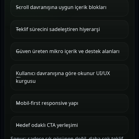
Scroll davranışına uygun içerik blokları
Teklif sürecini sadeleştiren hiyerarşi
Güven üreten mikro içerik ve destek alanları
Kullanıcı davranışına göre okunur UI/UX
kurgusu
Mobil-first responsive yapı
Hedef odaklı CTA yerleşimi
Sonuç: sadece şık görünen değil, daha çok teklif