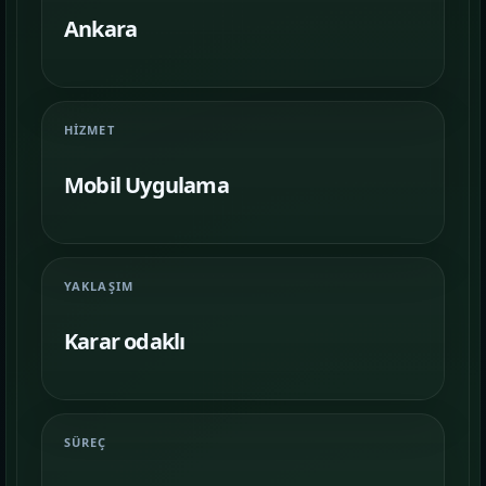
Farklı iş kollarında nasıl bir vitrin
kurulduğunu inceleyin.
Ankara
İletişim
06
İhtiyacınıza göre kapsam, demo ve teslim
HIZMET
planını netleştirelim.
Mobil Uygulama
YAKLAŞIM
Karar odaklı
SÜREÇ