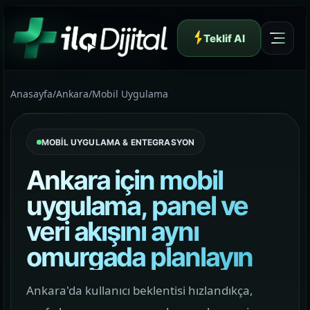
Teklif Al
Anasayfa
/
Ankara
/
Mobil Uygulama
MOBİL UYGULAMA & ENTEGRASYON
Yazılım ve Dijital Reklam Ajansı
Ankara için mobil
uygulama, panel ve
veri akışını aynı
Müşteri Paneli
omurgada planlayın
Hakkımızda
Ankara'da kullanıcı beklentisi hızlandıkça,
01
Yapının arkasındaki yaklaşımı ve çalışma dilini