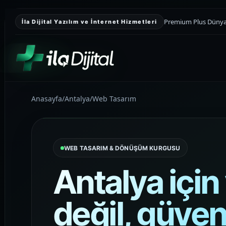
Premium Plus Dünyası
İla Dijital Yazılım ve İnternet Hizmetleri
Anasayfa
/
Antalya
/
Web Tasarım
KURUMSAL SUNUM
Kurumsal Web
Tasarım
WEB TASARIM & DÖNÜŞÜM KURGUSU
Kurumsal güveni yükselten, teklif
toplamayı kolaylaştıran ve markayı
Antalya için
daha düzenli gösteren premium web
sitesi yapıları kuruyoruz.
değil, güven