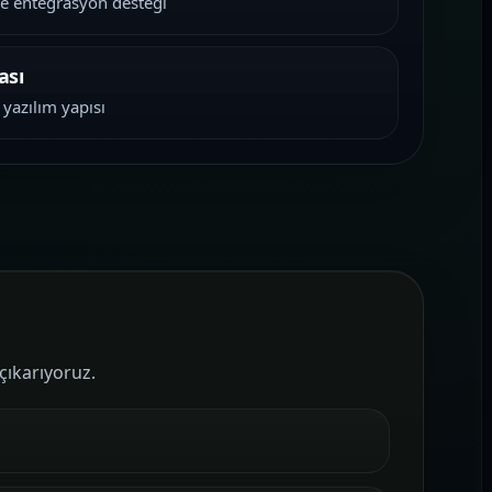
ve entegrasyon desteği
ası
 yazılım yapısı
çıkarıyoruz.