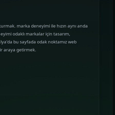
AMPANYA YÖNETIMI
Google Reklam
önetimi
oogle reklam bütçesini boşa
i kurmak. marka deneyimi ile hızın aynı anda
kıtmayan, mesajı landing sayfa ile
neyimi odaklı markalar için tasarım,
irebir buluşturan kampanya yapıları
alya'da bu sayfada odak noktamız web
uruyoruz.
r araya getirmek.