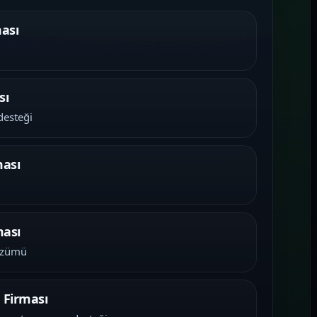
ması
sı
desteği
ması
ması
çözümü
 Firması