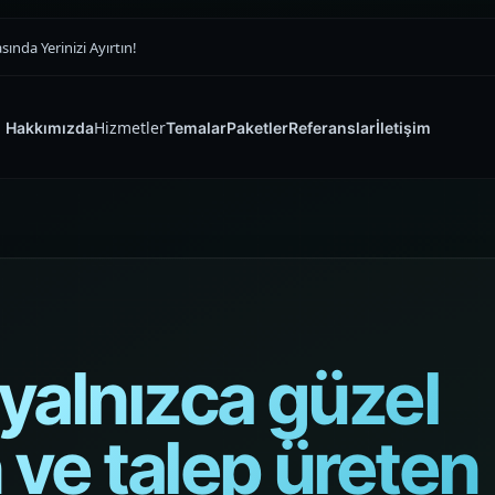
nda Yerinizi Ayırtın!
Hizmetler
Hakkımızda
Temalar
Paketler
Referanslar
İletişim
SATIŞ VITRINI
E-ticaret Sitesi
Tasarımı
Yazılım ve Dijital Reklam Ajansı
Ürünü doğru vitrinde öne çıkaran,
güveni ilk saniyede kuran ve siparişi
 yalnızca güzel
zorlaştırmayan premium e-ticaret
sitesi yapıları kuruyoruz.
 ve talep üreten
Müşteri Paneli