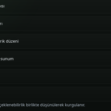
ısı
rı
erik düzeni
el sunum
çeklenebilirlik birlikte düşünülerek kurgulanır.