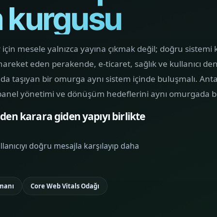
m kurgusu
ARAMA GÖRÜNÜRLÜĞÜ
K
SEO & Dijital
Hakkımızda
01
Pazarlama
Y
Yapının arkasındaki yaklaşımı ve çalışma dilini
görün.
Arama niyetini doğru sayfayla
G
r için mesele yalnızca yayına çıkmak değil; doğru sistem
buluşturan, görünürlüğü talebe
a
hareket eden perakende, e-ticaret, sağlık ve kullanıcı de
bağlayan SEO ve dijital pazarlama
b
Hizmetler
02
a taşıyan bir omurga aynı sistem içinde buluşmalı. Ant
sistemi kuruyoruz.
k
Web, yazılım, mobil ve pazarlama hizmetlerini
tek yerden görün.
panel yönetimi ve dönüşüm hedeflerini aynı omurgada bi
en karara giden yapıyı birlikte
Kurumsal Web
E-ticaret Sitesi
Tasarım
Tasarımı
KURUMSAL
llanıcıyı doğru mesajla karşılayıp daha
SATIŞ VITRINI
SUNUM
Mobil Uygulama
SEO & Dijital
Kodlama
Pazarlama
tmanı
Core Web Vitals Odağı
ARAMA
MOBIL ÜRÜN
GÖRÜNÜRLÜĞÜ