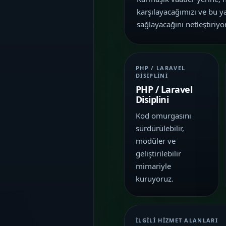
İletişim
06
karşılayacağımızı ve bu y
İhtiyacınıza göre kapsam, demo ve teslim
sağlayacağını netleştiriyo
planını netleştirelim.
PHP / LARAVEL
DISIPLINI
PHP / Laravel
Disiplini
Kod omurgasını
sürdürülebilir,
modüler ve
geliştirilebilir
mimariyle
kuruyoruz.
İLGILI HIZMET ALANLARI