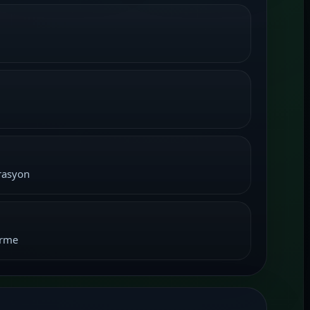
grasyon
irme