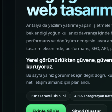
web tasarı
MOBIL ÜRÜN
Mobil Uygulama
Kodlama
Markanızın mobilde güçlü görünmesini
Antalya'da yazılım yatırımı yapan işletmele
sağlayan, sade karar akışı ve yüksek
beklendiği yoğun kullanıcı davranışı içinde 
kullanılabilirlik sunan uygulama
performans ve dönüşüm dengesini aynı and
arayüzleri kurguluyoruz.
tasarım ekseninde; performans, SEO, API, 
Yerel görünürlükten güvene, güvend
MARKA İLETIŞIMI
kuruyoruz.
Sosyal Medya
Yönetimi
Bu sayfa yalnız görünmek için değil; doğru ku
Marka görünürlüğünü artıran, sosyal
net iletişim almanız için planlandı.
medya trafiğini web vitrini ile
birleştiren ve içerik dilini tutarlı hale
PHP / Laravel Disiplini
API & Entegrasyon Ka
getiren yönetim yapıları planlıyoruz.
Ekiple Görüş
Siteyi Oluştur