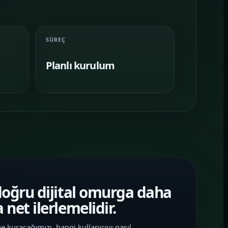
SÜREÇ
Planlı kurulum
doğru dijital omurga daha
 net ilerlemelidir.
e kuracağımızı, hangi kullanıcıyı nasıl