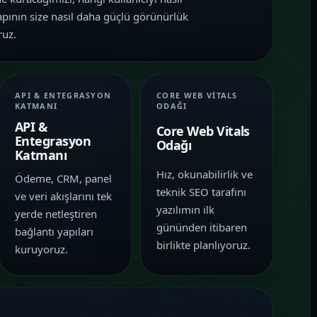
apının size nasıl daha güçlü görünürlük
ruz.
API & ENTEGRASYON
CORE WEB VITALS
KATMANI
ODAĞI
API &
Core Web Vitals
Entegrasyon
Odağı
Katmanı
Hız, okunabilirlik ve
Ödeme, CRM, panel
teknik SEO tarafını
ve veri akışlarını tek
yazılımın ilk
yerde netleştiren
gününden itibaren
bağlantı yapıları
birlikte planlıyoruz.
kuruyoruz.