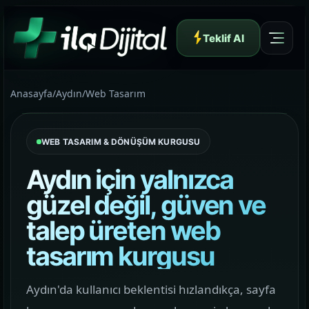
Teklif Al
Anasayfa
/
Aydın
/
Web Tasarım
WEB TASARIM & DÖNÜŞÜM KURGUSU
Yazılım ve Dijital Reklam Ajansı
Aydın için yalnızca
güzel değil, güven ve
talep üreten web
Müşteri Paneli
tasarım kurgusu
Hakkımızda
Aydın'da kullanıcı beklentisi hızlandıkça, sayfa
01
Yapının arkasındaki yaklaşımı ve çalışma dilini