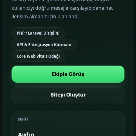
kullanıcıyı doğru mesajla karşılayıp daha net
Google Reklam Yönetimi
iletişim almanız için planlandı.
KAMPANYA YÖNETIMI
PHP / Laravel Disiplini
Sosyal Medya Yönetimi
API & Entegrasyon Katmanı
MARKA İLETIŞIMI
Core Web Vitals Odağı
Temalar
03
Sektörünüze uygun hazır yapı ve demo
Ekiple Görüş
sahnelerini karşılaştırın.
Paketler
Siteyi Oluştur
04
Kurulum, içerik ve teslim kapsamını daha net
görün.
ŞEHIR
Referanslar
05
Aydın