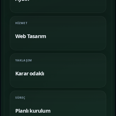
Farklı iş kollarında nasıl bir vitrin
kurulduğunu inceleyin.
İletişim
06
HIZMET
İhtiyacınıza göre kapsam, demo ve teslim
planını netleştirelim.
Web Tasarım
YAKLAŞIM
Karar odaklı
SÜREÇ
Planlı kurulum