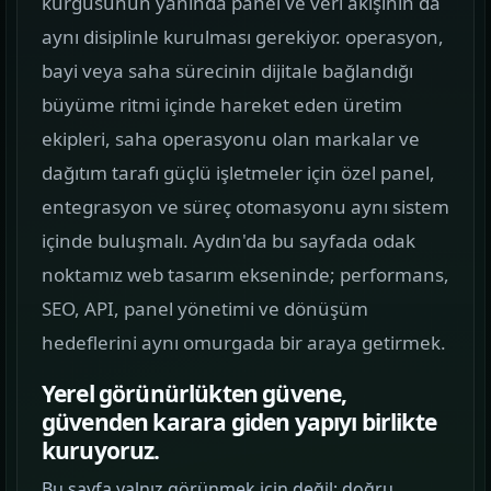
kurgusunun yanında panel ve veri akışının da
görün.
aynı disiplinle kurulması gerekiyor. operasyon,
bayi veya saha sürecinin dijitale bağlandığı
Hizmetler
02
büyüme ritmi içinde hareket eden üretim
Web, yazılım, mobil ve pazarlama hizmetlerini
ekipleri, saha operasyonu olan markalar ve
tek yerden görün.
dağıtım tarafı güçlü işletmeler için özel panel,
Kurumsal Web Tasarım
entegrasyon ve süreç otomasyonu aynı sistem
KURUMSAL SUNUM
içinde buluşmalı. Aydın'da bu sayfada odak
noktamız web tasarım ekseninde; performans,
E-ticaret Sitesi Tasarımı
SEO, API, panel yönetimi ve dönüşüm
SATIŞ VITRINI
hedeflerini aynı omurgada bir araya getirmek.
Mobil Uygulama Kodlama
Yerel görünürlükten güvene,
MOBIL ÜRÜN
güvenden karara giden yapıyı birlikte
kuruyoruz.
SEO & Dijital Pazarlama
Bu sayfa yalnız görünmek için değil; doğru
ARAMA GÖRÜNÜRLÜĞÜ