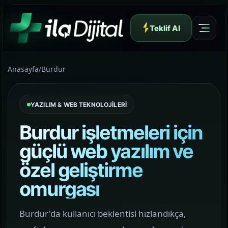
Teklif Al
Anasayfa
/
Burdur
YAZILIM & WEB TEKNOLOJİLERİ
Yazılım ve Dijital Reklam Ajansı
Burdur işletmeleri için
güçlü web yazılım ve
özel geliştirme
Müşteri Paneli
omurgası
Hakkımızda
Burdur'da kullanıcı beklentisi hızlandıkça,
01
Yapının arkasındaki yaklaşımı ve çalışma dilini