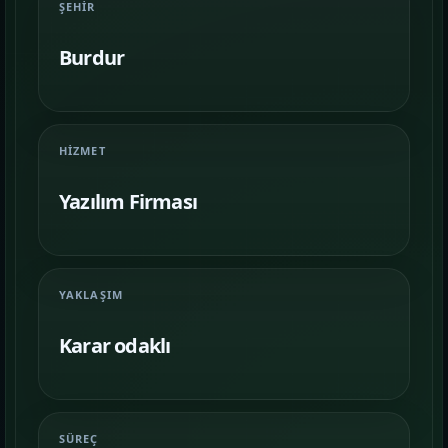
Farklı iş kollarında nasıl bir vitrin
ŞEHIR
kurulduğunu inceleyin.
Burdur
İletişim
06
İhtiyacınıza göre kapsam, demo ve teslim
planını netleştirelim.
HIZMET
Yazılım Firması
YAKLAŞIM
Karar odaklı
SÜREÇ