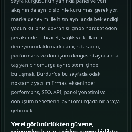
sayfa kurgusunun yanında panel ve veri
görün.
akışının da aynı disiplinle kurulması gerekiyor.
marka deneyimi ile hızın aynı anda beklendiği
Hizmetler
02
yoğun kullanıcı davranışı içinde hareket eden
Web, yazılım, mobil ve pazarlama hizmetlerini
perakende, e-ticaret, sağlık ve kullanıcı
tek yerden görün.
deneyimi odaklı markalar için tasarım,
Kurumsal Web Tasarım
performans ve dönüşüm dengesini aynı anda
KURUMSAL SUNUM
taşıyan bir omurga aynı sistem içinde
buluşmalı. Burdur'da bu sayfada odak
E-ticaret Sitesi Tasarımı
noktamız yazılım firması ekseninde;
SATIŞ VITRINI
performans, SEO, API, panel yönetimi ve
Mobil Uygulama Kodlama
dönüşüm hedeflerini aynı omurgada bir araya
MOBIL ÜRÜN
getirmek.
Yerel görünürlükten güvene,
SEO & Dijital Pazarlama
güvenden karara giden yapıyı birlikte
ARAMA GÖRÜNÜRLÜĞÜ