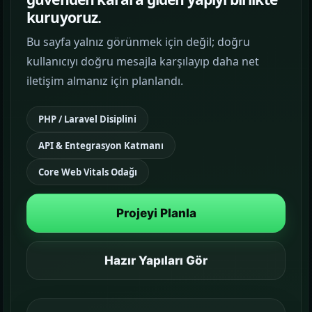
kuruyoruz.
Google Reklam Yönetimi
Bu sayfa yalnız görünmek için değil; doğru
KAMPANYA YÖNETIMI
kullanıcıyı doğru mesajla karşılayıp daha net
iletişim almanız için planlandı.
Sosyal Medya Yönetimi
MARKA İLETIŞIMI
PHP / Laravel Disiplini
Temalar
API & Entegrasyon Katmanı
03
Sektörünüze uygun hazır yapı ve demo
Core Web Vitals Odağı
sahnelerini karşılaştırın.
Projeyi Planla
Paketler
04
Kurulum, içerik ve teslim kapsamını daha net
görün.
Hazır Yapıları Gör
Referanslar
05