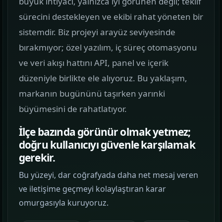
büyük ihtiyacı, yalnızca iyi görünen değil; teklif
görün.
sürecini destekleyen ve ekibi rahat yöneten bir
sistemdir. Biz projeyi arayüz seviyesinde
Hizmetler
02
bırakmıyor; özel yazılım, iç süreç otomasyonu
Web, yazılım, mobil ve pazarlama hizmetlerini
ve veri akışı hattını API, panel ve içerik
tek yerden görün.
düzeniyle birlikte ele alıyoruz. Bu yaklaşım,
Kurumsal Web Tasarım
markanın bugününü taşırken yarınki
KURUMSAL SUNUM
büyümesini de rahatlatıyor.
İlçe bazında görünür olmak yetmez;
E-ticaret Sitesi Tasarımı
doğru kullanıcıyı güvenle karşılamak
SATIŞ VITRINI
gerekir.
Mobil Uygulama Kodlama
Bu yüzeyi, dar coğrafyada daha net mesaj veren
MOBIL ÜRÜN
ve iletişime geçmeyi kolaylaştıran karar
omurgasıyla kuruyoruz.
SEO & Dijital Pazarlama
ARAMA GÖRÜNÜRLÜĞÜ