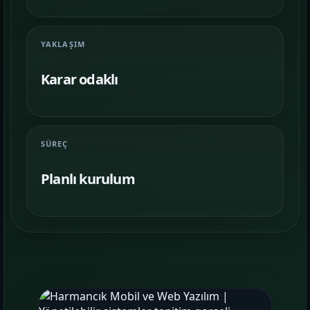
Farklı iş kollarında nasıl bir vitrin
kurulduğunu inceleyin.
YAKLAŞIM
İletişim
06
İhtiyacınıza göre kapsam, demo ve teslim
Karar odaklı
planını netleştirelim.
SÜREÇ
Planlı kurulum