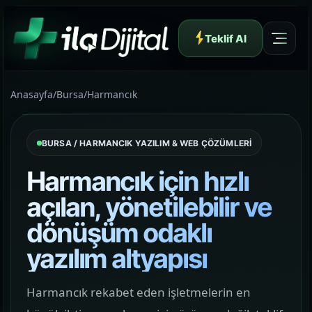
Teklif Al
Anasayfa
/
Bursa
/
Harmancık
BURSA / HARMANCIK YAZILIM & WEB ÇÖZÜMLERİ
Yazılım ve Dijital Reklam Ajansı
Harmancık için hızlı
açılan, yönetilebilir ve
dönüşüm odaklı
Müşteri Paneli
yazılım altyapısı
Hakkımızda
Harmancık rekabet eden işletmelerin en
01
Yapının arkasındaki yaklaşımı ve çalışma dilini