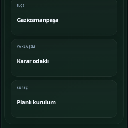
Farklı iş kollarında nasıl bir vitrin
İLÇE
kurulduğunu inceleyin.
Gaziosmanpaşa
İletişim
06
İhtiyacınıza göre kapsam, demo ve teslim
planını netleştirelim.
YAKLAŞIM
Karar odaklı
SÜREÇ
Planlı kurulum