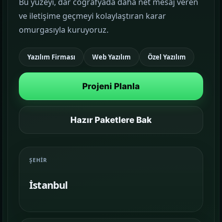
Bu yüzeyi, dar coğrafyada daha net mesaj veren
ve iletişime geçmeyi kolaylaştıran karar
Google Reklam Yönetimi
omurgasıyla kuruyoruz.
KAMPANYA YÖNETIMI
Yazılım Firması
Web Yazılım
Özel Yazılım
Sosyal Medya Yönetimi
MARKA İLETIŞIMI
Projeni Planla
Temalar
03
Sektörünüze uygun hazır yapı ve demo
Hazır Paketlere Bak
sahnelerini karşılaştırın.
Paketler
04
ŞEHIR
Kurulum, içerik ve teslim kapsamını daha net
görün.
İstanbul
Referanslar
05