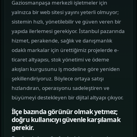
Gaziosmanpaşa merkezli işletmeler için
görün.
yalnızca bir web sitesi yayını yeterli olmuyor;
sistemin hızlı, yönetilebilir ve güven veren bir
Hizmetler
02
yapıda ilerlemesi gerekiyor. İstanbul pazarında
Web, yazılım, mobil ve pazarlama hizmetlerini
tek yerden görün.
hizmet, perakende, sağlık ve danışmanlık
odaklı markalar için ürettiğimiz projelerde e-
Kurumsal Web Tasarım
ticaret altyapısı, stok yönetimi ve ödeme
KURUMSAL SUNUM
akışları kurgusunu iş modeline göre yeniden
şekillendiriyoruz. Böylece ortaya satışı
E-ticaret Sitesi Tasarımı
hızlandıran, operasyonu sadeleştiren ve
SATIŞ VITRINI
büyümeyi destekleyen bir dijital altyapı çıkıyor.
Mobil Uygulama Kodlama
İlçe bazında görünür olmak yetmez;
MOBIL ÜRÜN
doğru kullanıcıyı güvenle karşılamak
gerekir.
SEO & Dijital Pazarlama
ARAMA GÖRÜNÜRLÜĞÜ