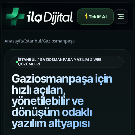
Teklif Al
Anasayfa
/
İstanbul
/
Gaziosmanpaşa
İSTANBUL / GAZIOSMANPAŞA YAZILIM & WEB
ÇÖZÜMLERİ
Yazılım ve Dijital Reklam Ajansı
Gaziosmanpaşa için
hızlı açılan,
yönetilebilir ve
Müşteri Paneli
dönüşüm odaklı
yazılım altyapısı
Hakkımızda
01
Yapının arkasındaki yaklaşımı ve çalışma dilini