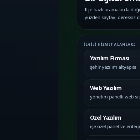
İletişim
06
İlçe bazlı aramalarda doğru
İhtiyacınıza göre kapsam, demo ve teslim
planını netleştirelim.
yüzden sayfayı gereksiz d
İLGILI HIZMET ALANLARI
Yazılım Firması
şehir yazılım altyapısı
Web Yazılım
yönetim panelli web si
Özel Yazılım
işe özel panel ve ente