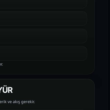
r.
YÜR
rik ve akış gerekir.