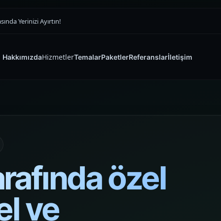
nda Yerinizi Ayırtın!
Hizmetler
Hakkımızda
Temalar
Paketler
Referanslar
İletişim
SATIŞ VITRINI
E-ticaret Sitesi
Tasarımı
Yazılım ve Dijital Reklam Ajansı
Ürünü doğru vitrinde öne çıkaran,
güveni ilk saniyede kuran ve siparişi
rafında özel
zorlaştırmayan premium e-ticaret
sitesi yapıları kuruyoruz.
el ve
Müşteri Paneli