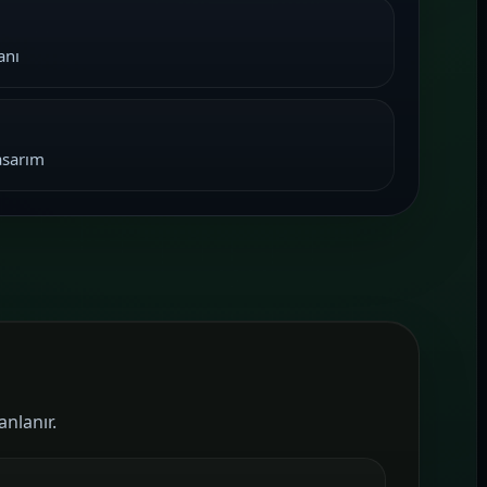
anı
asarım
anlanır.