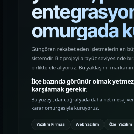
entegrasyon 
MOBIL ÜRÜN
Mobil Uygulama
Kodlama
omurgada k
Markanızın mobilde güçlü görünmesini
sağlayan, sade karar akışı ve yüksek
kullanılabilirlik sunan uygulama
Güngören rekabet eden işletmelerin en büyük
arayüzleri kurguluyoruz.
sistemdir. Biz projeyi arayüz seviyesinde b
birlikte ele alıyoruz. Bu yaklaşım, markanı
MARKA İLETIŞIMI
Sosyal Medya
İlçe bazında görünür olmak yetmez;
Yönetimi
karşılamak gerekir.
Marka görünürlüğünü artıran, sosyal
Bu yüzeyi, dar coğrafyada daha net mesaj ver
medya trafiğini web vitrini ile
karar omurgasıyla kuruyoruz.
birleştiren ve içerik dilini tutarlı hale
getiren yönetim yapıları planlıyoruz.
Yazılım Firması
Web Yazılım
Özel Yazılım