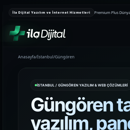
Premium Plus Dünyası
İla Dijital Yazılım ve İnternet Hizmetleri
Anasayfa
/
İstanbul
/
Güngören
KURUMSAL SUNUM
Kurumsal Web
Tasarım
İSTANBUL / GÜNGÖREN YAZILIM & WEB ÇÖZÜMLERİ
Kurumsal güveni yükselten, teklif
toplamayı kolaylaştıran ve markayı
Güngören ta
daha düzenli gösteren premium web
sitesi yapıları kuruyoruz.
yazılım, pan