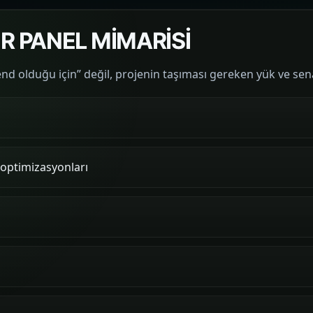
R PANEL MİMARİSİ
trend olduğu için” değil, projenin taşıması gereken yük ve se
g optimizasyonları