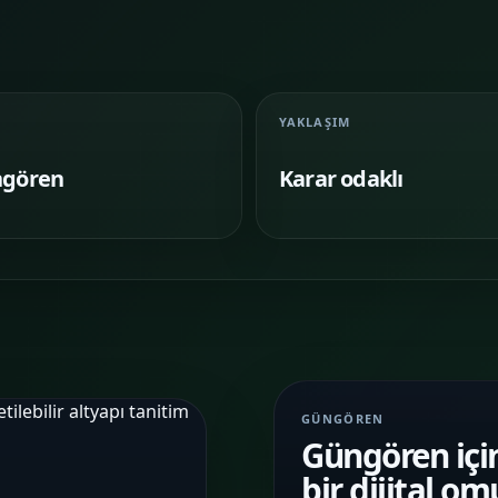
Google Reklam
Sosyal Medya
Yönetimi
Yönetimi
KAMPANYA
MARKA
YÖNETIMI
İLETIŞIMI
YAKLAŞIM
Temalar
03
gören
Karar odaklı
Sektörünüze uygun hazır yapı ve demo
sahnelerini karşılaştırın.
Paketler
04
Kurulum, içerik ve teslim kapsamını daha net
görün.
Referanslar
05
Farklı iş kollarında nasıl bir vitrin
GÜNGÖREN
kurulduğunu inceleyin.
Güngören için
bir dijital o