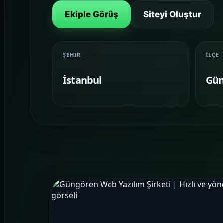
Ekiple Görüş
Siteyi Oluştur
ŞEHIR
İLÇE
İstanbul
Gün