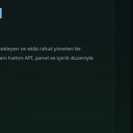
ı
AMPANYA YÖNETIMI
Google Reklam
önetimi
oogle reklam bütçesini boşa
kıtmayan, mesajı landing sayfa ile
irebir buluşturan kampanya yapıları
tekleyen ve ekibi rahat yöneten bir
uruyoruz.
nı hattını API, panel ve içerik düzeniyle