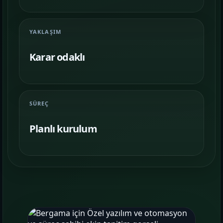
Farklı iş kollarında nasıl bir vitrin
kurulduğunu inceleyin.
YAKLAŞIM
İletişim
06
İhtiyacınıza göre kapsam, demo ve teslim
Karar odaklı
planını netleştirelim.
SÜREÇ
Planlı kurulum