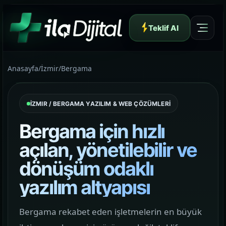
Teklif Al
Anasayfa
/
İzmir
/
Bergama
İZMIR / BERGAMA YAZILIM & WEB ÇÖZÜMLERİ
Yazılım ve Dijital Reklam Ajansı
Bergama için hızlı
açılan, yönetilebilir ve
dönüşüm odaklı
Müşteri Paneli
yazılım altyapısı
Hakkımızda
Bergama rekabet eden işletmelerin en büyük
01
Yapının arkasındaki yaklaşımı ve çalışma dilini