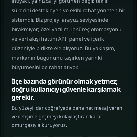
ihtiyacı, yalnızca iyi görünen değil; teklif
görün.
sürecini destekleyen ve ekibi rahat yöneten bir
sistemdir. Biz projeyi arayüz seviyesinde
Hizmetler
02
bırakmıyor; özel yazılım, iç süreç otomasyonu
Web, yazılım, mobil ve pazarlama hizmetlerini
ve veri akışı hattını API, panel ve içerik
tek yerden görün.
düzeniyle birlikte ele alıyoruz. Bu yaklaşım,
Kurumsal Web Tasarım
markanın bugününü taşırken yarınki
KURUMSAL SUNUM
büyümesini de rahatlatıyor.
İlçe bazında görünür olmak yetmez;
E-ticaret Sitesi Tasarımı
doğru kullanıcıyı güvenle karşılamak
SATIŞ VITRINI
gerekir.
Mobil Uygulama Kodlama
Bu yüzeyi, dar coğrafyada daha net mesaj veren
MOBIL ÜRÜN
ve iletişime geçmeyi kolaylaştıran karar
omurgasıyla kuruyoruz.
SEO & Dijital Pazarlama
ARAMA GÖRÜNÜRLÜĞÜ