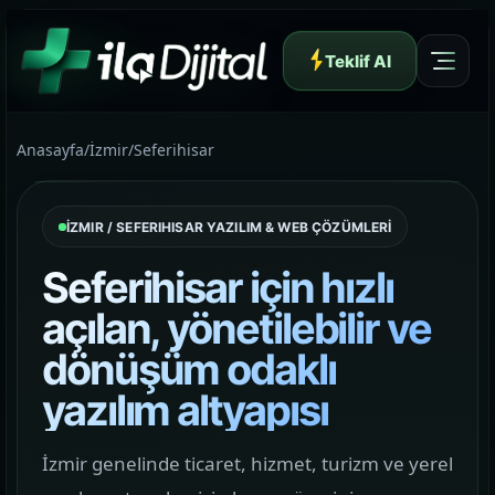
Teklif Al
Anasayfa
/
İzmir
/
Seferihisar
İZMIR / SEFERIHISAR YAZILIM & WEB ÇÖZÜMLERİ
Yazılım ve Dijital Reklam Ajansı
Seferihisar için hızlı
açılan, yönetilebilir ve
dönüşüm odaklı
Müşteri Paneli
yazılım altyapısı
Hakkımızda
İzmir genelinde ticaret, hizmet, turizm ve yerel
01
Yapının arkasındaki yaklaşımı ve çalışma dilini