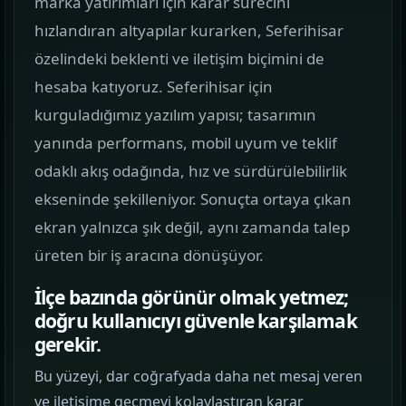
marka yatırımları için karar sürecini
görün.
hızlandıran altyapılar kurarken, Seferihisar
özelindeki beklenti ve iletişim biçimini de
Hizmetler
02
hesaba katıyoruz. Seferihisar için
Web, yazılım, mobil ve pazarlama hizmetlerini
kurguladığımız yazılım yapısı; tasarımın
tek yerden görün.
yanında performans, mobil uyum ve teklif
Kurumsal Web Tasarım
odaklı akış odağında, hız ve sürdürülebilirlik
KURUMSAL SUNUM
ekseninde şekilleniyor. Sonuçta ortaya çıkan
ekran yalnızca şık değil, aynı zamanda talep
E-ticaret Sitesi Tasarımı
üreten bir iş aracına dönüşüyor.
SATIŞ VITRINI
İlçe bazında görünür olmak yetmez;
Mobil Uygulama Kodlama
doğru kullanıcıyı güvenle karşılamak
MOBIL ÜRÜN
gerekir.
Bu yüzeyi, dar coğrafyada daha net mesaj veren
SEO & Dijital Pazarlama
ve iletişime geçmeyi kolaylaştıran karar
ARAMA GÖRÜNÜRLÜĞÜ