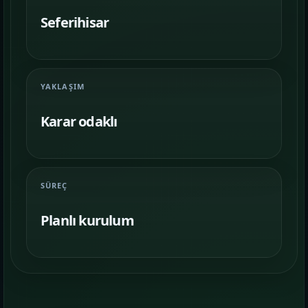
Farklı iş kollarında nasıl bir vitrin
kurulduğunu inceleyin.
Seferihisar
İletişim
06
İhtiyacınıza göre kapsam, demo ve teslim
YAKLAŞIM
planını netleştirelim.
Karar odaklı
SÜREÇ
Planlı kurulum