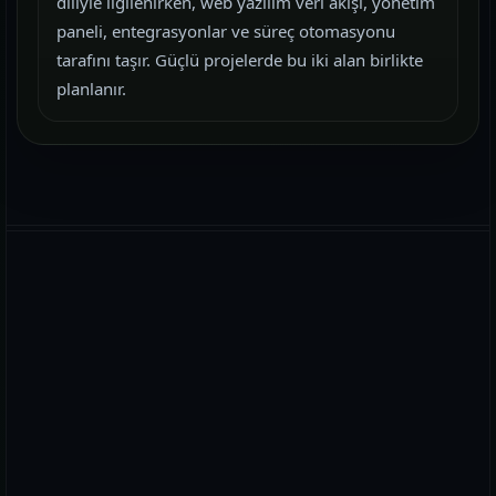
diliyle ilgilenirken, web yazılım veri akışı, yönetim
paneli, entegrasyonlar ve süreç otomasyonu
tarafını taşır. Güçlü projelerde bu iki alan birlikte
planlanır.
WhatsApp
E-posta
Telefon
PREMIUM PLUS DÜNYASINDA YERINIZI AYIRTIN!