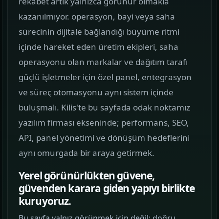
rekabet artık yalnızca görünür olmakla
görün.
kazanılmıyor. operasyon, bayi veya saha
sürecinin dijitale bağlandığı büyüme ritmi
Hizmetler
02
içinde hareket eden üretim ekipleri, saha
Web, yazılım, mobil ve pazarlama hizmetlerini
operasyonu olan markalar ve dağıtım tarafı
tek yerden görün.
güçlü işletmeler için özel panel, entegrasyon
Kurumsal Web Tasarım
ve süreç otomasyonu aynı sistem içinde
KURUMSAL SUNUM
buluşmalı. Kilis'te bu sayfada odak noktamız
yazılım firması ekseninde; performans, SEO,
E-ticaret Sitesi Tasarımı
API, panel yönetimi ve dönüşüm hedeflerini
SATIŞ VITRINI
aynı omurgada bir araya getirmek.
Mobil Uygulama Kodlama
Yerel görünürlükten güvene,
MOBIL ÜRÜN
güvenden karara giden yapıyı birlikte
kuruyoruz.
SEO & Dijital Pazarlama
Bu sayfa yalnız görünmek için değil; doğru
ARAMA GÖRÜNÜRLÜĞÜ