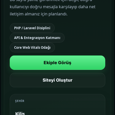
kullanıcıyı doğru mesajla karşılayıp daha net
Google Reklam Yönetimi
iletişim almanız için planlandı.
KAMPANYA YÖNETIMI
PHP / Laravel Disiplini
Sosyal Medya Yönetimi
API & Entegrasyon Katmanı
MARKA İLETIŞIMI
Core Web Vitals Odağı
Temalar
03
Sektörünüze uygun hazır yapı ve demo
Ekiple Görüş
sahnelerini karşılaştırın.
Paketler
Siteyi Oluştur
04
Kurulum, içerik ve teslim kapsamını daha net
görün.
ŞEHIR
Referanslar
05
Kilis