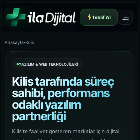
Teklif Al
Anasayfa
/
Kilis
YAZILIM & WEB TEKNOLOJİLERİ
Yazılım ve Dijital Reklam Ajansı
Kilis tarafında süreç
sahibi, performans
odaklı yazılım
Müşteri Paneli
partnerliği
Hakkımızda
Kilis'te faaliyet gösteren markalar için dijital
01
Yapının arkasındaki yaklaşımı ve çalışma dilini