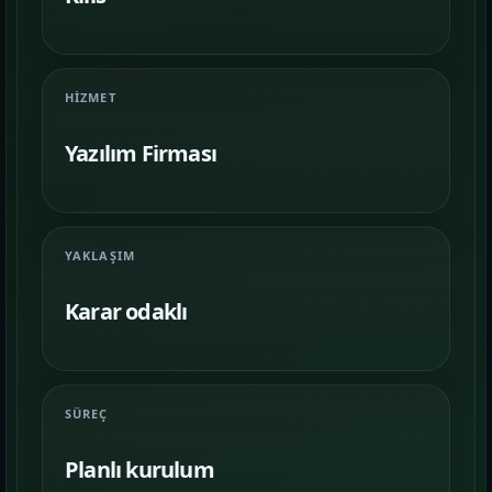
Farklı iş kollarında nasıl bir vitrin
kurulduğunu inceleyin.
İletişim
06
HIZMET
İhtiyacınıza göre kapsam, demo ve teslim
planını netleştirelim.
Yazılım Firması
YAKLAŞIM
Karar odaklı
SÜREÇ
Planlı kurulum