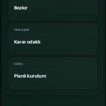
Farklı iş kollarında nasıl bir vitrin
kurulduğunu inceleyin.
Bozkır
İletişim
06
İhtiyacınıza göre kapsam, demo ve teslim
YAKLAŞIM
planını netleştirelim.
Karar odaklı
SÜREÇ
Planlı kurulum