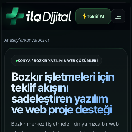
Teklif Al
Anasayfa
/
Konya
/
Bozkır
KONYA / BOZKIR YAZILIM & WEB ÇÖZÜMLERİ
Yazılım ve Dijital Reklam Ajansı
Bozkır işletmeleri için
teklif akışını
sadeleştiren yazılım
Müşteri Paneli
ve web proje desteği
Hakkımızda
Bozkır merkezli işletmeler için yalnızca bir web
01
Yapının arkasındaki yaklaşımı ve çalışma dilini