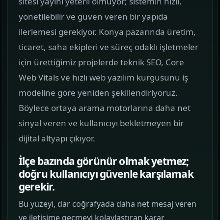
sitesi yayını yeterli olmuyor; sistemin hızlı,
görün.
yönetilebilir ve güven veren bir yapıda
ilerlemesi gerekiyor. Konya pazarında üretim,
Hizmetler
02
ticaret, saha ekipleri ve süreç odaklı işletmeler
Web, yazılım, mobil ve pazarlama hizmetlerini
için ürettiğimiz projelerde teknik SEO, Core
tek yerden görün.
Web Vitals ve hızlı web yazılım kurgusunu iş
Kurumsal Web Tasarım
modeline göre yeniden şekillendiriyoruz.
KURUMSAL SUNUM
Böylece ortaya arama motorlarına daha net
sinyal veren ve kullanıcıyı bekletmeyen bir
E-ticaret Sitesi Tasarımı
dijital altyapı çıkıyor.
SATIŞ VITRINI
İlçe bazında görünür olmak yetmez;
Mobil Uygulama Kodlama
doğru kullanıcıyı güvenle karşılamak
MOBIL ÜRÜN
gerekir.
Bu yüzeyi, dar coğrafyada daha net mesaj veren
SEO & Dijital Pazarlama
ve iletişime geçmeyi kolaylaştıran karar
ARAMA GÖRÜNÜRLÜĞÜ