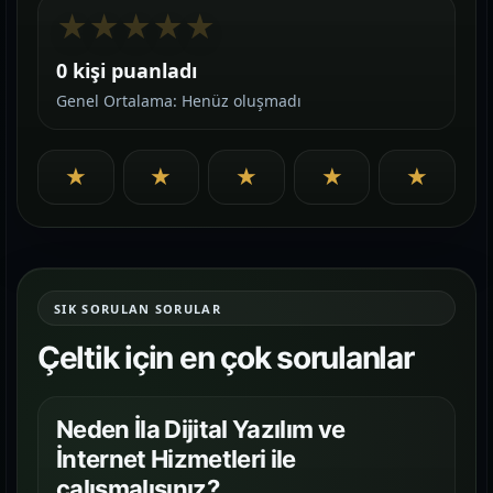
★
★
★
★
★
0 kişi puanladı
Genel Ortalama: Henüz oluşmadı
★
★
★
★
★
SIK SORULAN SORULAR
Çeltik için en çok sorulanlar
Neden İla Dijital Yazılım ve
İnternet Hizmetleri ile
çalışmalısınız?