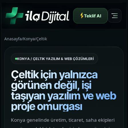
Teklif Al
Anasayfa
/
Konya
/
Çeltik
KONYA / ÇELTIK YAZILIM & WEB ÇÖZÜMLERİ
Yazılım ve Dijital Reklam Ajansı
Çeltik için yalnızca
görünen değil, işi
taşıyan yazılım ve web
Müşteri Paneli
proje omurgası
Hakkımızda
Konya genelinde üretim, ticaret, saha ekipleri
01
Yapının arkasındaki yaklaşımı ve çalışma dilini