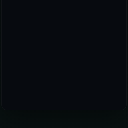
WhatsApp
E-posta
Telefon
PREMIUM PLUS DÜNYASINDA YERINIZI AYIRTIN!