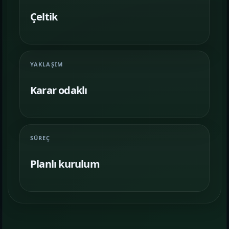
Farklı iş kollarında nasıl bir vitrin
kurulduğunu inceleyin.
Çeltik
İletişim
06
İhtiyacınıza göre kapsam, demo ve teslim
YAKLAŞIM
planını netleştirelim.
Karar odaklı
SÜREÇ
Planlı kurulum