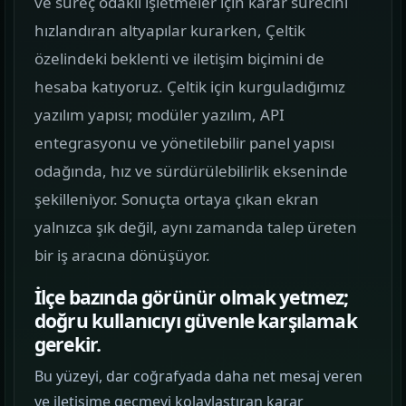
ve süreç odaklı işletmeler için karar sürecini
görün.
hızlandıran altyapılar kurarken, Çeltik
özelindeki beklenti ve iletişim biçimini de
Hizmetler
02
hesaba katıyoruz. Çeltik için kurguladığımız
Web, yazılım, mobil ve pazarlama hizmetlerini
yazılım yapısı; modüler yazılım, API
tek yerden görün.
entegrasyonu ve yönetilebilir panel yapısı
Kurumsal Web Tasarım
odağında, hız ve sürdürülebilirlik ekseninde
KURUMSAL SUNUM
şekilleniyor. Sonuçta ortaya çıkan ekran
yalnızca şık değil, aynı zamanda talep üreten
E-ticaret Sitesi Tasarımı
bir iş aracına dönüşüyor.
SATIŞ VITRINI
İlçe bazında görünür olmak yetmez;
Mobil Uygulama Kodlama
doğru kullanıcıyı güvenle karşılamak
MOBIL ÜRÜN
gerekir.
Bu yüzeyi, dar coğrafyada daha net mesaj veren
SEO & Dijital Pazarlama
ve iletişime geçmeyi kolaylaştıran karar
ARAMA GÖRÜNÜRLÜĞÜ