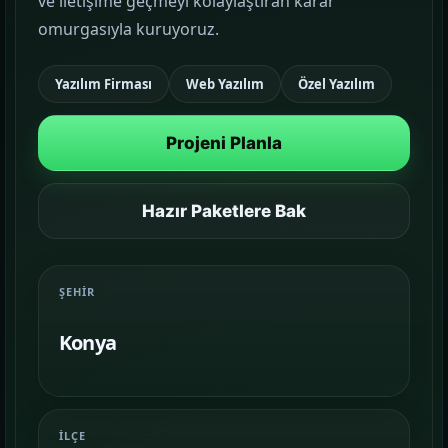
ve iletişime geçmeyi kolaylaştıran karar
omurgasıyla kuruyoruz.
Google Reklam Yönetimi
KAMPANYA YÖNETIMI
Yazılım Firması
Web Yazılım
Özel Yazılım
Sosyal Medya Yönetimi
Projeni Planla
MARKA İLETIŞIMI
Temalar
Hazır Paketlere Bak
03
Sektörünüze uygun hazır yapı ve demo
sahnelerini karşılaştırın.
ŞEHIR
Paketler
04
Konya
Kurulum, içerik ve teslim kapsamını daha net
görün.
Referanslar
05
İLÇE