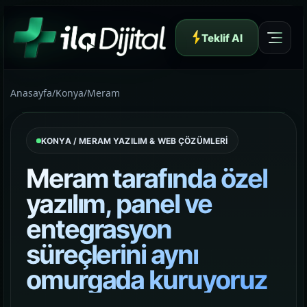
Teklif Al
Anasayfa
/
Konya
/
Meram
KONYA / MERAM YAZILIM & WEB ÇÖZÜMLERİ
Yazılım ve Dijital Reklam Ajansı
Meram tarafında özel
yazılım, panel ve
entegrasyon
Müşteri Paneli
süreçlerini aynı
omurgada kuruyoruz
Hakkımızda
01
Yapının arkasındaki yaklaşımı ve çalışma dilini