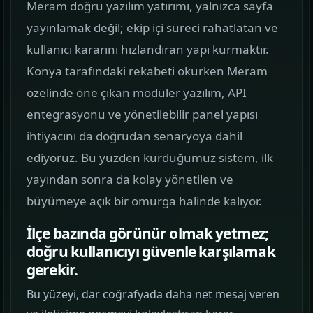
Meram doğru yazılım yatırımı, yalnızca sayfa
görün.
yayınlamak değil; ekip içi süreci rahatlatan ve
kullanıcı kararını hızlandıran yapı kurmaktır.
Hizmetler
02
Konya tarafındaki rekabeti okurken Meram
Web, yazılım, mobil ve pazarlama hizmetlerini
tek yerden görün.
özelinde öne çıkan modüler yazılım, API
entegrasyonu ve yönetilebilir panel yapısı
Kurumsal Web Tasarım
ihtiyacını da doğrudan senaryoya dahil
KURUMSAL SUNUM
ediyoruz. Bu yüzden kurduğumuz sistem, ilk
yayından sonra da kolay yönetilen ve
E-ticaret Sitesi Tasarımı
büyümeye açık bir omurga halinde kalıyor.
SATIŞ VITRINI
İlçe bazında görünür olmak yetmez;
Mobil Uygulama Kodlama
doğru kullanıcıyı güvenle karşılamak
MOBIL ÜRÜN
gerekir.
Bu yüzeyi, dar coğrafyada daha net mesaj veren
SEO & Dijital Pazarlama
ARAMA GÖRÜNÜRLÜĞÜ