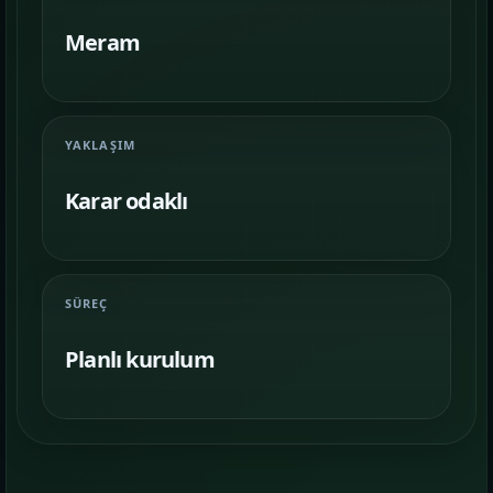
Farklı iş kollarında nasıl bir vitrin
kurulduğunu inceleyin.
Meram
İletişim
06
İhtiyacınıza göre kapsam, demo ve teslim
planını netleştirelim.
YAKLAŞIM
Karar odaklı
SÜREÇ
Planlı kurulum