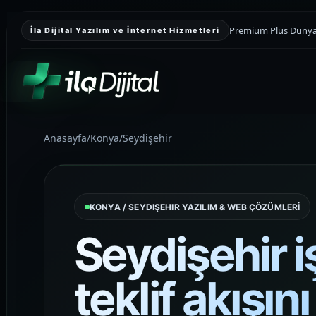
Premium Plus Dünyası
İla Dijital Yazılım ve İnternet Hizmetleri
Anasayfa
/
Konya
/
Seydişehir
KURUMSAL SUNUM
Kurumsal Web
Tasarım
KONYA / SEYDIŞEHIR YAZILIM & WEB ÇÖZÜMLERİ
Kurumsal güveni yükselten, teklif
toplamayı kolaylaştıran ve markayı
Seydişehir i
daha düzenli gösteren premium web
sitesi yapıları kuruyoruz.
teklif akışın