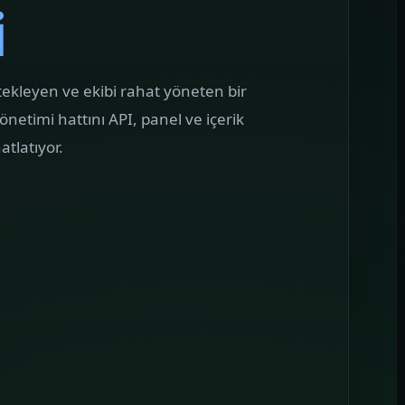
i
AMPANYA YÖNETIMI
Google Reklam
önetimi
oogle reklam bütçesini boşa
stekleyen ve ekibi rahat yöneten bir
kıtmayan, mesajı landing sayfa ile
netimi hattını API, panel ve içerik
irebir buluşturan kampanya yapıları
tlatıyor.
uruyoruz.