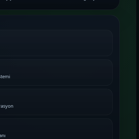
stemi
grasyon
anı