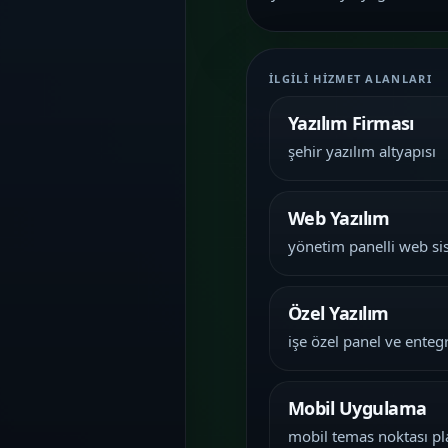
İletişim
06
İhtiyacınıza göre kapsam, demo ve teslim
planını netleştirelim.
İLGILI HIZMET ALANLARI
Yazılım Firması
şehir yazılım altyapısı
Web Yazılım
yönetim panelli web si
Özel Yazılım
işe özel panel ve ente
Mobil Uygulama
mobil temas noktası pl