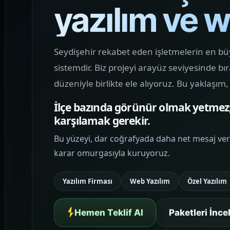
yazılım ve w
MOBIL ÜRÜN
Mobil Uygulama
Kodlama
Markanızın mobilde güçlü görünmesini
Seydişehir rekabet eden işletmelerin en büyü
sağlayan, sade karar akışı ve yüksek
sistemdir. Biz projeyi arayüz seviyesinde b
kullanılabilirlik sunan uygulama
düzeniyle birlikte ele alıyoruz. Bu yaklaşı
arayüzleri kurguluyoruz.
İlçe bazında görünür olmak yetmez;
karşılamak gerekir.
MARKA İLETIŞIMI
Sosyal Medya
Bu yüzeyi, dar coğrafyada daha net mesaj ver
Yönetimi
karar omurgasıyla kuruyoruz.
Marka görünürlüğünü artıran, sosyal
medya trafiğini web vitrini ile
Yazılım Firması
Web Yazılım
Özel Yazılım
birleştiren ve içerik dilini tutarlı hale
getiren yönetim yapıları planlıyoruz.
Hemen Teklif Al
Paketleri İnce