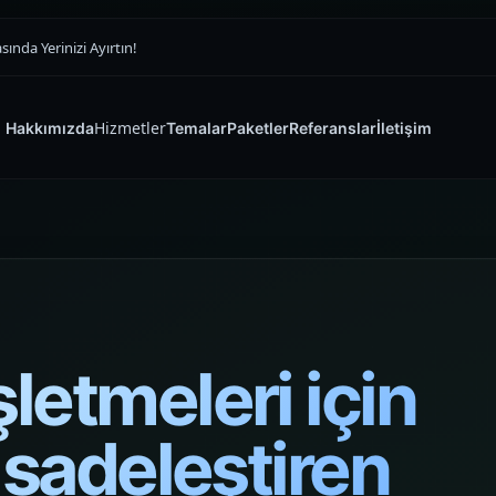
nda Yerinizi Ayırtın!
Hizmetler
Hakkımızda
Temalar
Paketler
Referanslar
İletişim
SATIŞ VITRINI
E-ticaret Sitesi
Tasarımı
Yazılım ve Dijital Reklam Ajansı
Ürünü doğru vitrinde öne çıkaran,
güveni ilk saniyede kuran ve siparişi
şletmeleri için
zorlaştırmayan premium e-ticaret
sitesi yapıları kuruyoruz.
ı sadeleştiren
Müşteri Paneli