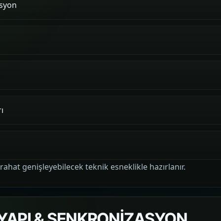
asyon
ı
ahat genişleyebilecek teknik esneklikle hazırlanır.
TYAPI & SENKRONİZASYON