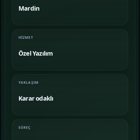
Farklı iş kollarında nasıl bir vitrin
kurulduğunu inceleyin.
Mardin
İletişim
06
İhtiyacınıza göre kapsam, demo ve teslim
HIZMET
planını netleştirelim.
Özel Yazılım
YAKLAŞIM
Karar odaklı
SÜREÇ