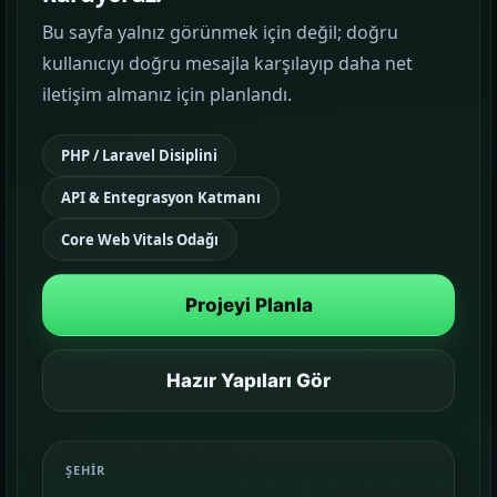
Bu sayfa yalnız görünmek için değil; doğru
Google Reklam Yönetimi
kullanıcıyı doğru mesajla karşılayıp daha net
KAMPANYA YÖNETIMI
iletişim almanız için planlandı.
Sosyal Medya Yönetimi
PHP / Laravel Disiplini
MARKA İLETIŞIMI
API & Entegrasyon Katmanı
Temalar
03
Core Web Vitals Odağı
Sektörünüze uygun hazır yapı ve demo
sahnelerini karşılaştırın.
Projeyi Planla
Paketler
04
Kurulum, içerik ve teslim kapsamını daha net
Hazır Yapıları Gör
görün.
Referanslar
ŞEHIR
05