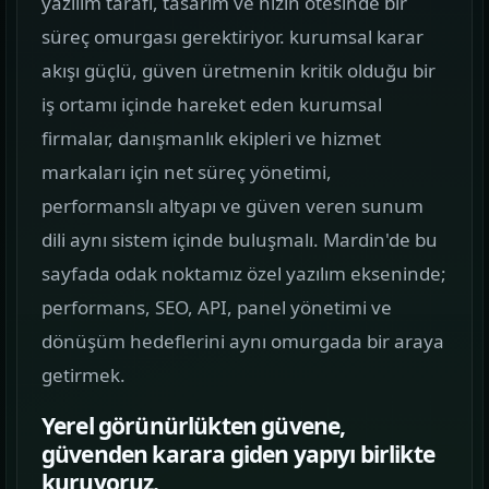
yazılım tarafı, tasarım ve hızın ötesinde bir
görün.
süreç omurgası gerektiriyor. kurumsal karar
akışı güçlü, güven üretmenin kritik olduğu bir
Hizmetler
02
iş ortamı içinde hareket eden kurumsal
Web, yazılım, mobil ve pazarlama hizmetlerini
firmalar, danışmanlık ekipleri ve hizmet
tek yerden görün.
markaları için net süreç yönetimi,
Kurumsal Web Tasarım
performanslı altyapı ve güven veren sunum
KURUMSAL SUNUM
dili aynı sistem içinde buluşmalı. Mardin'de bu
sayfada odak noktamız özel yazılım ekseninde;
E-ticaret Sitesi Tasarımı
performans, SEO, API, panel yönetimi ve
SATIŞ VITRINI
dönüşüm hedeflerini aynı omurgada bir araya
Mobil Uygulama Kodlama
getirmek.
MOBIL ÜRÜN
Yerel görünürlükten güvene,
güvenden karara giden yapıyı birlikte
SEO & Dijital Pazarlama
kuruyoruz.
ARAMA GÖRÜNÜRLÜĞÜ