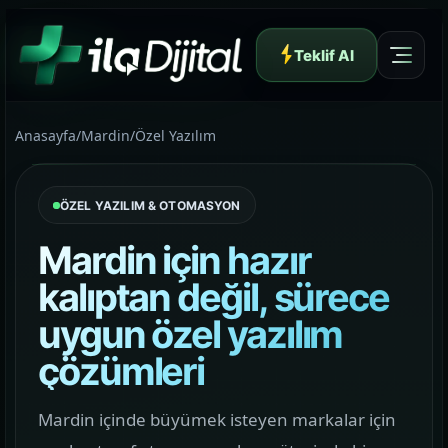
Teklif Al
Anasayfa
/
Mardin
/
Özel Yazılım
ÖZEL YAZILIM & OTOMASYON
Yazılım ve Dijital Reklam Ajansı
Mardin için hazır
kalıptan değil, sürece
uygun özel yazılım
Müşteri Paneli
çözümleri
Hakkımızda
Mardin içinde büyümek isteyen markalar için
01
Yapının arkasındaki yaklaşımı ve çalışma dilini