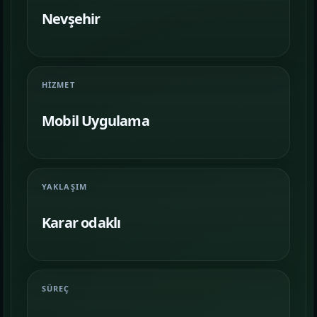
Farklı iş kollarında nasıl bir vitrin
kurulduğunu inceleyin.
Nevşehir
İletişim
06
İhtiyacınıza göre kapsam, demo ve teslim
HIZMET
planını netleştirelim.
Mobil Uygulama
YAKLAŞIM
Karar odaklı
SÜREÇ