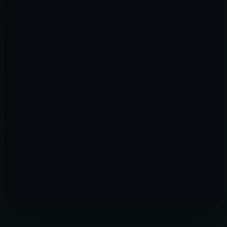
WhatsApp
E-posta
Telefon
PREMIUM PLUS DÜNYASINDA YERINIZI AYIRTIN!