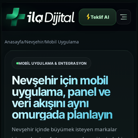
Teklif Al
Anasayfa
/
Nevşehir
/
Mobil Uygulama
MOBİL UYGULAMA & ENTEGRASYON
Yazılım ve Dijital Reklam Ajansı
Nevşehir için mobil
uygulama, panel ve
veri akışını aynı
Müşteri Paneli
omurgada planlayın
Hakkımızda
Nevşehir içinde büyümek isteyen markalar
01
Yapının arkasındaki yaklaşımı ve çalışma dilini