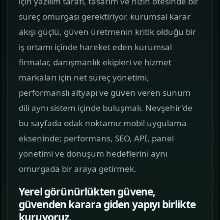
için yazılım tarafı, tasarım ve hızın ötesinde bir
görün.
süreç omurgası gerektiriyor. kurumsal karar
akışı güçlü, güven üretmenin kritik olduğu bir
Hizmetler
02
iş ortamı içinde hareket eden kurumsal
Web, yazılım, mobil ve pazarlama hizmetlerini
firmalar, danışmanlık ekipleri ve hizmet
tek yerden görün.
markaları için net süreç yönetimi,
Kurumsal Web Tasarım
performanslı altyapı ve güven veren sunum
KURUMSAL SUNUM
dili aynı sistem içinde buluşmalı. Nevşehir'de
bu sayfada odak noktamız mobil uygulama
E-ticaret Sitesi Tasarımı
ekseninde; performans, SEO, API, panel
SATIŞ VITRINI
yönetimi ve dönüşüm hedeflerini aynı
Mobil Uygulama Kodlama
omurgada bir araya getirmek.
MOBIL ÜRÜN
Yerel görünürlükten güvene,
güvenden karara giden yapıyı birlikte
SEO & Dijital Pazarlama
kuruyoruz.
ARAMA GÖRÜNÜRLÜĞÜ