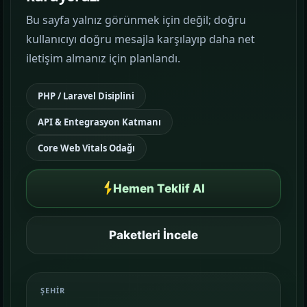
Bu sayfa yalnız görünmek için değil; doğru
Google Reklam Yönetimi
kullanıcıyı doğru mesajla karşılayıp daha net
KAMPANYA YÖNETIMI
iletişim almanız için planlandı.
Sosyal Medya Yönetimi
PHP / Laravel Disiplini
MARKA İLETIŞIMI
API & Entegrasyon Katmanı
Temalar
03
Core Web Vitals Odağı
Sektörünüze uygun hazır yapı ve demo
sahnelerini karşılaştırın.
Hemen Teklif Al
Paketler
04
Kurulum, içerik ve teslim kapsamını daha net
Paketleri İncele
görün.
Referanslar
ŞEHIR
05