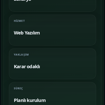
Farklı iş kollarında nasıl bir vitrin
kurulduğunu inceleyin.
İletişim
06
HIZMET
İhtiyacınıza göre kapsam, demo ve teslim
planını netleştirelim.
Web Yazılım
YAKLAŞIM
Karar odaklı
SÜREÇ
Planlı kurulum