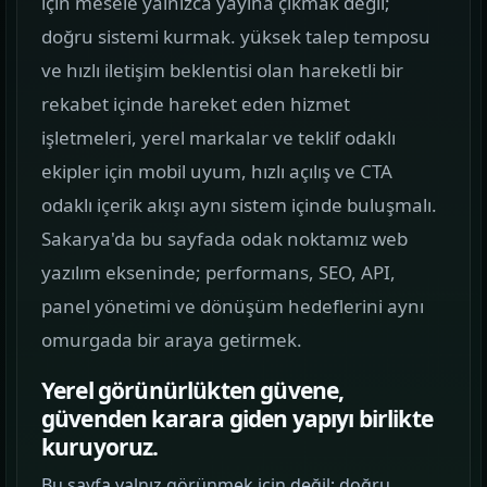
için mesele yalnızca yayına çıkmak değil;
görün.
doğru sistemi kurmak. yüksek talep temposu
ve hızlı iletişim beklentisi olan hareketli bir
Hizmetler
02
rekabet içinde hareket eden hizmet
Web, yazılım, mobil ve pazarlama hizmetlerini
işletmeleri, yerel markalar ve teklif odaklı
tek yerden görün.
ekipler için mobil uyum, hızlı açılış ve CTA
Kurumsal Web Tasarım
odaklı içerik akışı aynı sistem içinde buluşmalı.
KURUMSAL SUNUM
Sakarya'da bu sayfada odak noktamız web
yazılım ekseninde; performans, SEO, API,
E-ticaret Sitesi Tasarımı
panel yönetimi ve dönüşüm hedeflerini aynı
SATIŞ VITRINI
omurgada bir araya getirmek.
Mobil Uygulama Kodlama
Yerel görünürlükten güvene,
MOBIL ÜRÜN
güvenden karara giden yapıyı birlikte
kuruyoruz.
SEO & Dijital Pazarlama
Bu sayfa yalnız görünmek için değil; doğru
ARAMA GÖRÜNÜRLÜĞÜ