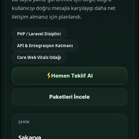
kullanıcıyı doğru mesajla karşılayıp daha net
Google Reklam Yönetimi
iletişim almanız için planlandı.
KAMPANYA YÖNETIMI
PHP / Laravel Disiplini
Sosyal Medya Yönetimi
API & Entegrasyon Katmanı
MARKA İLETIŞIMI
Core Web Vitals Odağı
Temalar
03
Sektörünüze uygun hazır yapı ve demo
Hemen Teklif Al
sahnelerini karşılaştırın.
Paketler
Paketleri İncele
04
Kurulum, içerik ve teslim kapsamını daha net
görün.
ŞEHIR
Referanslar
05
Sakarya