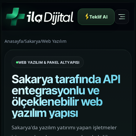
Teklif Al
Anasayfa
/
Sakarya
/
Web Yazılım
WEB YAZILIM & PANEL ALTYAPISI
Yazılım ve Dijital Reklam Ajansı
Sakarya tarafında API
entegrasyonlu ve
ölçeklenebilir web
Müşteri Paneli
yazılım yapısı
Hakkımızda
Sakarya'da yazılım yatırımı yapan işletmeler
01
Yapının arkasındaki yaklaşımı ve çalışma dilini