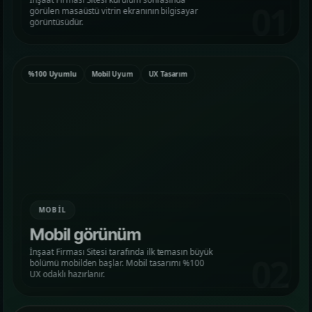
01
görülen masaüstü vitrin ekranının bilgisayar
görün.
görüntüsüdür.
Hizmetler
02
Web, yazılım, mobil ve pazarlama hizmetlerini
%100 Uyumlu
Mobil Uyum
UX Tasarım
tek yerden görün.
Kurumsal Web Tasarım
KURUMSAL SUNUM
E-ticaret Sitesi Tasarımı
SATIŞ VITRINI
MOBIL
Mobil görünüm
Mobil Uygulama Kodlama
İnşaat Firması Sitesi tarafında ilk temasın büyük
MOBIL ÜRÜN
02
bölümü mobilden başlar. Mobil tasarımı %100
UX odaklı hazırlanır.
SEO & Dijital Pazarlama
ARAMA GÖRÜNÜRLÜĞÜ