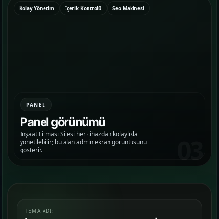
Kolay Yönetim
İçerik Kontrolü
Seo Makinesi
Google Reklam Yönetimi
KAMPANYA YÖNETIMI
Sosyal Medya Yönetimi
MARKA İLETIŞIMI
Temalar
03
PANEL
Sektörünüze uygun hazır yapı ve demo
Panel görünümü
sahnelerini karşılaştırın.
İnşaat Firması Sitesi her cihazdan kolaylıkla
03
yönetilebilir; bu alan admin ekran görüntüsünü
gösterir.
Paketler
04
Kurulum, içerik ve teslim kapsamını daha net
görün.
Referanslar
05
TEMA ADI: