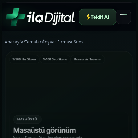
Teklif Al
Anasayfa
/
Temalar
/
İnşaat Firması Sitesi
%100 Hız Skoru
%100 Seo Skoru
Benzersiz Tasarım
Yazılım ve Dijital Reklam Ajansı
Müşteri Paneli
MASAÜSTÜ
Hakkımızda
Masaüstü görünüm
01
Yapının arkasındaki yaklaşımı ve çalışma dilini
İnşaat Firması Sitesi kurulum sonrasında