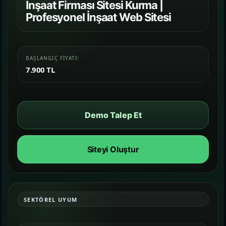
Farklı iş kollarında nasıl bir vitrin
İnşaat Firması Sitesi Kurma |
kurulduğunu inceleyin.
Profesyonel İnşaat Web Sitesi
İletişim
06
İhtiyacınıza göre kapsam, demo ve teslim
BAŞLANGIÇ FIYATI:
planını netleştirelim.
7.900 TL
Demo Talep Et
Siteyi Oluştur
SEKTÖREL UYUM