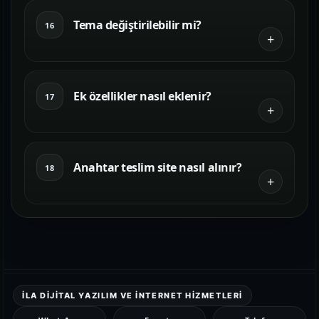
Tema değiştirilebilir mi?
16
Ek özellikler nasıl eklenir?
17
Anahtar teslim site nasıl alınır?
18
İLA DIJITAL YAZILIM VE İNTERNET HIZMETLERI