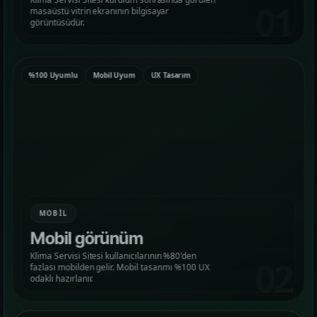
01
masaüstü vitrin ekranının bilgisayar
görün.
görüntüsüdür.
Hizmetler
02
Web, yazılım, mobil ve pazarlama hizmetlerini
%100 Uyumlu
Mobil Uyum
UX Tasarım
tek yerden görün.
Kurumsal Web Tasarım
KURUMSAL SUNUM
E-ticaret Sitesi Tasarımı
SATIŞ VITRINI
MOBIL
Mobil görünüm
Mobil Uygulama Kodlama
Klima Servisi Sitesi kullanıcılarının %80'den
MOBIL ÜRÜN
02
fazlası mobilden gelir. Mobil tasarımı %100 UX
odaklı hazırlanır.
SEO & Dijital Pazarlama
ARAMA GÖRÜNÜRLÜĞÜ