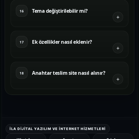
Tema değiştirilebilir mi?
16
Ek özellikler nasıl eklenir?
17
Anahtar teslim site nasıl alınır?
18
İLA DIJITAL YAZILIM VE İNTERNET HIZMETLERI