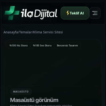
Teklif Al
Anasayfa
/
Temalar
/
Klima Servisi Sitesi
%100 Hız Skoru
%100 Seo Skoru
Benzersiz Tasarım
Yazılım ve Dijital Reklam Ajansı
Müşteri Paneli
MASAÜSTÜ
Hakkımızda
Masaüstü görünüm
01
Yapının arkasındaki yaklaşımı ve çalışma dilini
Klima Servisi Sitesi kurulum sonrasında görülen