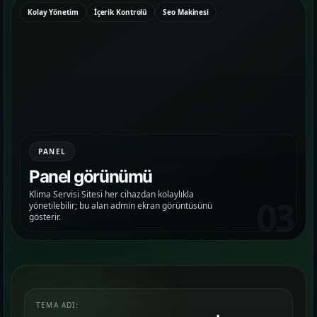
Kolay Yönetim
İçerik Kontrolü
Seo Makinesi
Google Reklam Yönetimi
KAMPANYA YÖNETIMI
Sosyal Medya Yönetimi
MARKA İLETIŞIMI
Temalar
03
PANEL
Sektörünüze uygun hazır yapı ve demo
Panel görünümü
sahnelerini karşılaştırın.
Klima Servisi Sitesi her cihazdan kolaylıkla
03
yönetilebilir; bu alan admin ekran görüntüsünü
gösterir.
Paketler
04
Kurulum, içerik ve teslim kapsamını daha net
görün.
Referanslar
05
TEMA ADI: