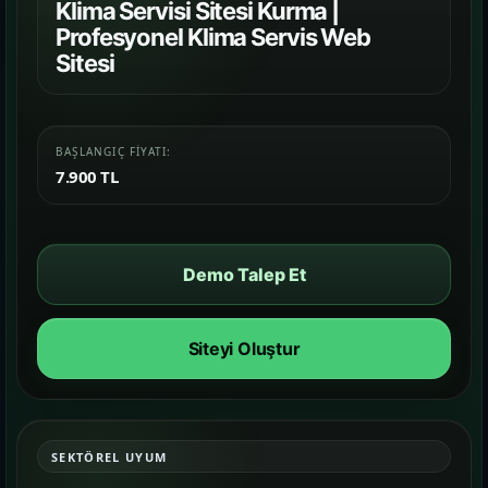
Farklı iş kollarında nasıl bir vitrin
Klima Servisi Sitesi Kurma |
kurulduğunu inceleyin.
Profesyonel Klima Servis Web
Sitesi
İletişim
06
İhtiyacınıza göre kapsam, demo ve teslim
planını netleştirelim.
BAŞLANGIÇ FIYATI:
7.900 TL
Demo Talep Et
Siteyi Oluştur
SEKTÖREL UYUM