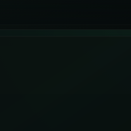
İletişim
06
İhtiyacınıza göre kapsam, demo ve teslim
planını netleştirelim.