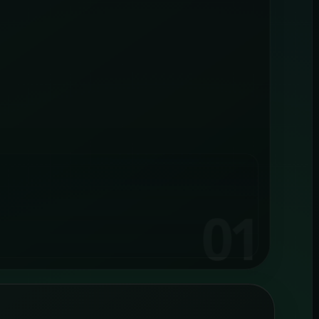
AMPANYA YÖNETIMI
Google Reklam
önetimi
oogle reklam bütçesini boşa
kıtmayan, mesajı landing sayfa ile
irebir buluşturan kampanya yapıları
uruyoruz.
01