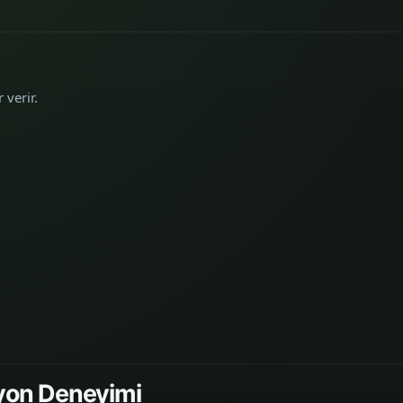
 verir.
syon Deneyimi