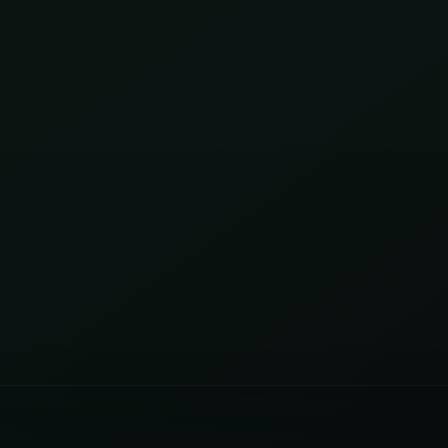
Google Reklam
Sosyal Medya
Yönetimi
Yönetimi
KAMPANYA
MARKA
YÖNETIMI
İLETIŞIMI
Temalar
03
Sektörünüze uygun hazır yapı ve demo
sahnelerini karşılaştırın.
Paketler
04
Kurulum, içerik ve teslim kapsamını daha net
görün.
Referanslar
05
Farklı iş kollarında nasıl bir vitrin
kurulduğunu inceleyin.