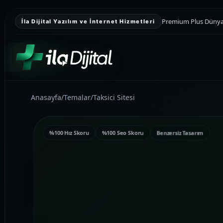
Premium Plus Dünyası
İla Dijital Yazılım ve İnternet Hizmetleri
Anasayfa
/
Temalar
/
Taksici Sitesi
KURUMSAL SUNUM
Kurumsal Web
Tasarım
%100 Hız Skoru
%100 Seo Skoru
Benzersiz Tasarım
Kurumsal güveni yükselten, teklif
toplamayı kolaylaştıran ve markayı
daha düzenli gösteren premium web
sitesi yapıları kuruyoruz.