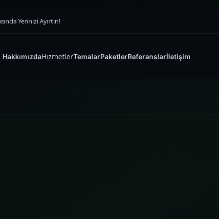
nda Yerinizi Ayırtın!
Hizmetler
Hakkımızda
Temalar
Paketler
Referanslar
İletişim
SATIŞ VITRINI
E-ticaret Sitesi
Tasarımı
Yazılım ve Dijital Reklam Ajansı
Ürünü doğru vitrinde öne çıkaran,
güveni ilk saniyede kuran ve siparişi
zorlaştırmayan premium e-ticaret
sitesi yapıları kuruyoruz.
Müşteri Paneli