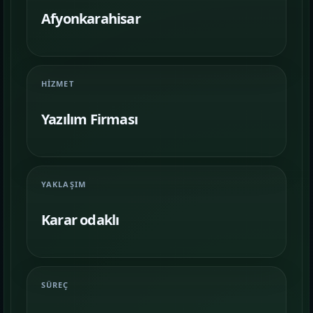
Farklı iş kollarında nasıl bir vitrin
kurulduğunu inceleyin.
Afyonkarahisar
İletişim
06
İhtiyacınıza göre kapsam, demo ve teslim
HIZMET
planını netleştirelim.
Yazılım Firması
YAKLAŞIM
Karar odaklı
SÜREÇ