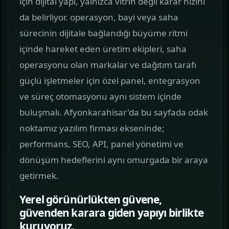
için dijital yapı, yalnızca vitrin değil karar hızını
görün.
da belirliyor. operasyon, bayi veya saha
sürecinin dijitale bağlandığı büyüme ritmi
Hizmetler
02
içinde hareket eden üretim ekipleri, saha
Web, yazılım, mobil ve pazarlama hizmetlerini
operasyonu olan markalar ve dağıtım tarafı
tek yerden görün.
güçlü işletmeler için özel panel, entegrasyon
Kurumsal Web Tasarım
ve süreç otomasyonu aynı sistem içinde
KURUMSAL SUNUM
buluşmalı. Afyonkarahisar'da bu sayfada odak
noktamız yazılım firması ekseninde;
E-ticaret Sitesi Tasarımı
performans, SEO, API, panel yönetimi ve
SATIŞ VITRINI
dönüşüm hedeflerini aynı omurgada bir araya
Mobil Uygulama Kodlama
getirmek.
MOBIL ÜRÜN
Yerel görünürlükten güvene,
güvenden karara giden yapıyı birlikte
SEO & Dijital Pazarlama
kuruyoruz.
ARAMA GÖRÜNÜRLÜĞÜ