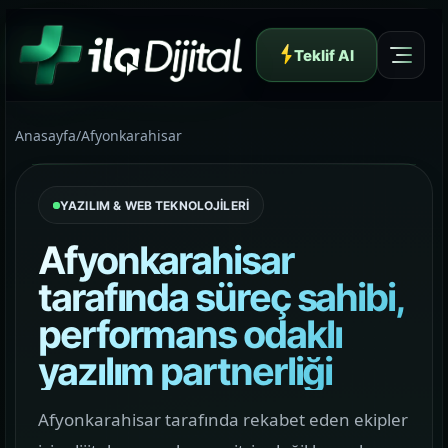
Teklif Al
Anasayfa
/
Afyonkarahisar
YAZILIM & WEB TEKNOLOJİLERİ
Yazılım ve Dijital Reklam Ajansı
Afyonkarahisar
tarafında süreç sahibi,
performans odaklı
Müşteri Paneli
yazılım partnerliği
Hakkımızda
Afyonkarahisar tarafında rekabet eden ekipler
01
Yapının arkasındaki yaklaşımı ve çalışma dilini