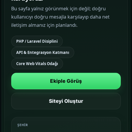
Bu sayfa yalnız görünmek için değil; doğru
Google Reklam Yönetimi
kullanıcıyı doğru mesajla karşılayıp daha net
KAMPANYA YÖNETIMI
iletişim almanız için planlandı.
Sosyal Medya Yönetimi
PHP / Laravel Disiplini
MARKA İLETIŞIMI
API & Entegrasyon Katmanı
Temalar
03
Core Web Vitals Odağı
Sektörünüze uygun hazır yapı ve demo
sahnelerini karşılaştırın.
Ekiple Görüş
Paketler
04
Kurulum, içerik ve teslim kapsamını daha net
Siteyi Oluştur
görün.
Referanslar
ŞEHIR
05