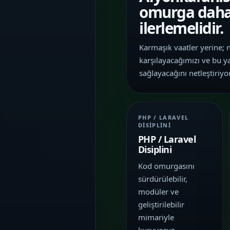
İletişim
omurga daha 
06
İhtiyacınıza göre kapsam, demo ve teslim
ilerlemelidir.
planını netleştirelim.
Karmaşık vaatler yerine; n
karşılayacağımızı ve bu y
sağlayacağını netleştiriyo
PHP / LARAVEL
DISIPLINI
PHP / Laravel
Disiplini
Kod omurgasını
sürdürülebilir,
modüler ve
geliştirilebilir
mimariyle