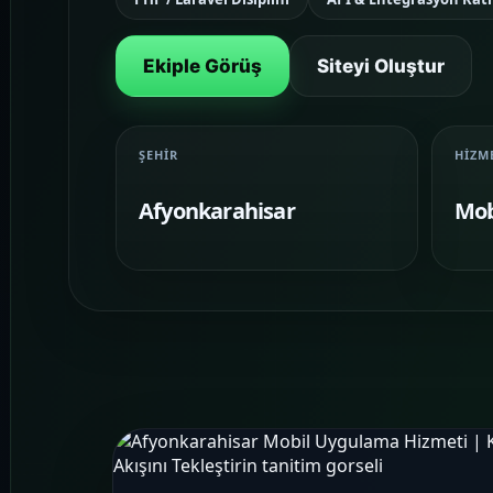
Ekiple Görüş
Siteyi Oluştur
ŞEHIR
HIZM
Afyonkarahisar
Mob