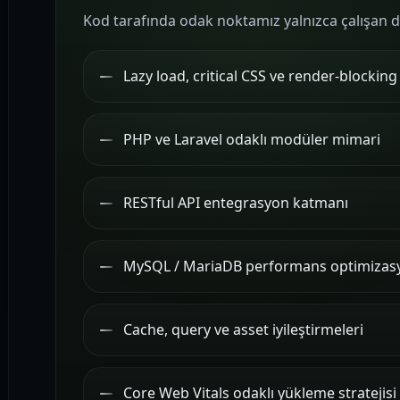
Kod tarafında odak noktamız yalnızca çalışan deği
Lazy load, critical CSS ve render-blocking
PHP ve Laravel odaklı modüler mimari
RESTful API entegrasyon katmanı
MySQL / MariaDB performans optimizas
Cache, query ve asset iyileştirmeleri
Core Web Vitals odaklı yükleme stratejisi