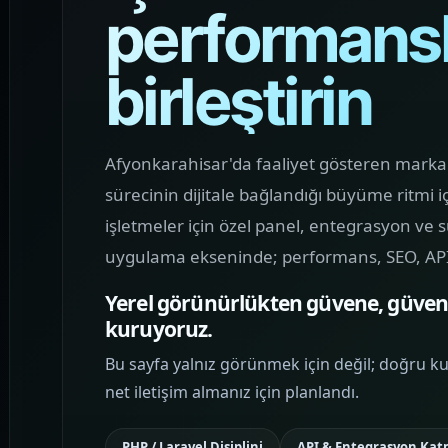
performanslı
MOBIL ÜRÜN
Mobil Uygulama
Kodlama
birleştirin
Markanızın mobilde güçlü görünmesini
sağlayan, sade karar akışı ve yüksek
kullanılabilirlik sunan uygulama
Afyonkarahisar'da faaliyet gösteren markala
arayüzleri kurguluyoruz.
sürecinin dijitale bağlandığı büyüme ritmi 
işletmeler için özel panel, entegrasyon ve
MARKA İLETIŞIMI
uygulama ekseninde; performans, SEO, API
Sosyal Medya
Yönetimi
Yerel görünürlükten güvene, güvend
kuruyoruz.
Marka görünürlüğünü artıran, sosyal
medya trafiğini web vitrini ile
Bu sayfa yalnız görünmek için değil; doğru ku
birleştiren ve içerik dilini tutarlı hale
net iletişim almanız için planlandı.
getiren yönetim yapıları planlıyoruz.
PHP / Laravel Disiplini
API & Entegrasyon Ka