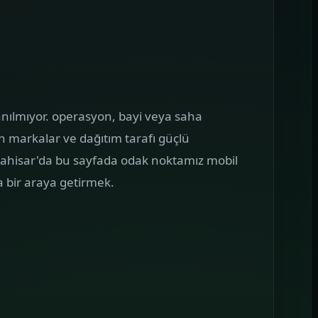
AMPANYA YÖNETIMI
Google Reklam
önetimi
oogle reklam bütçesini boşa
kıtmayan, mesajı landing sayfa ile
irebir buluşturan kampanya yapıları
zanılmıyor. operasyon, bayi veya saha
uruyoruz.
n markalar ve dağıtım tarafı güçlü
arahisar'da bu sayfada odak noktamız mobil
 bir araya getirmek.