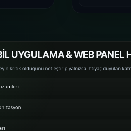
L UYGULAMA & WEB PANEL H
in kritik olduğunu netleştirip yalnızca ihtiyaç duyulan kat
özümleri
onizasyon
arı