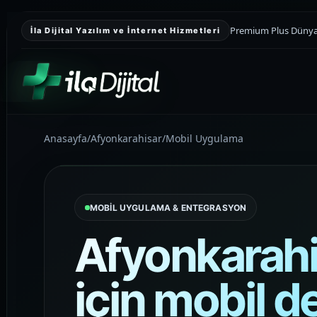
Premium Plus Dünyası
İla Dijital Yazılım ve İnternet Hizmetleri
Anasayfa
/
Afyonkarahisar
/
Mobil Uygulama
KURUMSAL SUNUM
Kurumsal Web
Tasarım
MOBİL UYGULAMA & ENTEGRASYON
Kurumsal güveni yükselten, teklif
toplamayı kolaylaştıran ve markayı
Afyonkarahis
daha düzenli gösteren premium web
sitesi yapıları kuruyoruz.
için mobil 