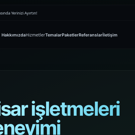
nda Yerinizi Ayırtın!
Hizmetler
Hakkımızda
Temalar
Paketler
Referanslar
İletişim
SATIŞ VITRINI
E-ticaret Sitesi
Tasarımı
Yazılım ve Dijital Reklam Ajansı
Ürünü doğru vitrinde öne çıkaran,
güveni ilk saniyede kuran ve siparişi
ar işletmeleri
zorlaştırmayan premium e-ticaret
sitesi yapıları kuruyoruz.
deneyimi
Müşteri Paneli