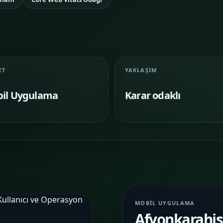
Google Reklam
Sosyal Medya
Yönetimi
Yönetimi
KAMPANYA
MARKA
YÖNETIMI
İLETIŞIMI
Temalar
03
ET
YAKLAŞIM
Sektörünüze uygun hazır yapı ve demo
sahnelerini karşılaştırın.
il Uygulama
Karar odaklı
Paketler
04
Kurulum, içerik ve teslim kapsamını daha net
görün.
Referanslar
05
Farklı iş kollarında nasıl bir vitrin
kurulduğunu inceleyin.
MOBIL UYGULAMA
Afyonkarahisa