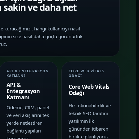
sakin ve daha net
e kuracağımızı, hangi kullanıcıyı nasıl
apının size nasıl daha güçlü görünürlük
ruz.
API & ENTEGRASYON
CORE WEB VITALS
KATMANI
ODAĞI
API &
Core Web Vitals
Entegrasyon
Odağı
Katmanı
Hız, okunabilirlik ve
Ödeme, CRM, panel
teknik SEO tarafını
ve veri akışlarını tek
yazılımın ilk
yerde netleştiren
gününden itibaren
bağlantı yapıları
birlikte planlıyoruz.
kuruyoruz.