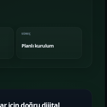
SÜREÇ
Planlı kurulum
r için doğru dijital