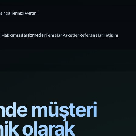
nda Yerinizi Ayırtın!
Hizmetler
Hakkımızda
Temalar
Paketler
Referanslar
İletişim
SATIŞ VITRINI
E-ticaret Sitesi
Tasarımı
Yazılım ve Dijital Reklam Ajansı
Ürünü doğru vitrinde öne çıkaran,
güveni ilk saniyede kuran ve siparişi
nde müşteri
zorlaştırmayan premium e-ticaret
sitesi yapıları kuruyoruz.
nik olarak
Müşteri Paneli