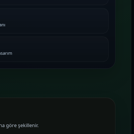
anı
asarım
 göre şekillenir.