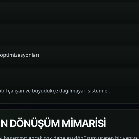
g optimizasyonları
stabil çalışan ve büyüdükçe dağılmayan sistemler.
EN DÖNÜŞÜM MİMARİSİ
ı başarıyor; ancak çok daha azı dönüşüm üreten bir yapıya 