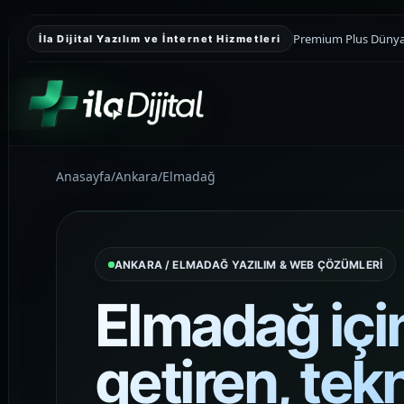
Premium Plus Dünyası
İla Dijital Yazılım ve İnternet Hizmetleri
Anasayfa
/
Ankara
/
Elmadağ
KURUMSAL SUNUM
Kurumsal Web
Tasarım
ANKARA / ELMADAĞ YAZILIM & WEB ÇÖZÜMLERİ
Kurumsal güveni yükselten, teklif
toplamayı kolaylaştıran ve markayı
Elmadağ içi
daha düzenli gösteren premium web
sitesi yapıları kuruyoruz.
getiren, tek