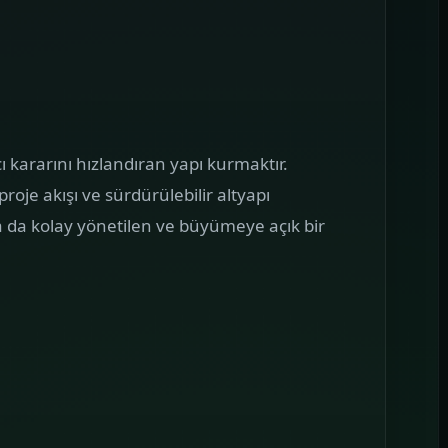
AMPANYA YÖNETIMI
Google Reklam
önetimi
oogle reklam bütçesini boşa
kıtmayan, mesajı landing sayfa ile
irebir buluşturan kampanya yapıları
ı kararını hızlandıran yapı kurmaktır.
uruyoruz.
oje akışı ve sürdürülebilir altyapı
 da kolay yönetilen ve büyümeye açık bir