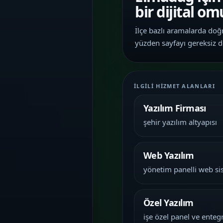
İletişim
bir dijital o
06
İhtiyacınıza göre kapsam, demo ve teslim
planını netleştirelim.
İlçe bazlı aramalarda doğru
yüzden sayfayı gereksiz d
İLGILI HIZMET ALANLARI
Yazılım Firması
şehir yazılım altyapısı
Web Yazılım
yönetim panelli web si
Özel Yazılım
işe özel panel ve ente