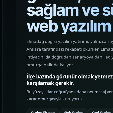
sağlam ve sü
MOBIL ÜRÜN
Mobil Uygulama
Kodlama
web yazılım
Markanızın mobilde güçlü görünmesini
sağlayan, sade karar akışı ve yüksek
kullanılabilirlik sunan uygulama
Elmadağ doğru yazılım yatırımı, yalnızca say
arayüzleri kurguluyoruz.
Ankara tarafındaki rekabeti okurken Elmadağ
ihtiyacını da doğrudan senaryoya dahil ed
MARKA İLETIŞIMI
omurga halinde kalıyor.
Sosyal Medya
Yönetimi
İlçe bazında görünür olmak yetmez;
karşılamak gerekir.
Marka görünürlüğünü artıran, sosyal
medya trafiğini web vitrini ile
Bu yüzeyi, dar coğrafyada daha net mesaj ver
birleştiren ve içerik dilini tutarlı hale
karar omurgasıyla kuruyoruz.
getiren yönetim yapıları planlıyoruz.
Yazılım Firması
Web Yazılım
Özel Yazılım