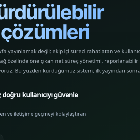
rdürülebilir
ARAMA GÖRÜNÜRLÜĞÜ
K
SEO & Dijital
Hakkımızda
01
Pazarlama
Y
Yapının arkasındaki yaklaşımı ve çalışma dilini
 çözümleri
görün.
Arama niyetini doğru sayfayla
G
buluşturan, görünürlüğü talebe
a
bağlayan SEO ve dijital pazarlama
b
Hizmetler
02
fa yayınlamak değil; ekip içi süreci rahatlatan ve kullanıc
sistemi kuruyoruz.
k
Web, yazılım, mobil ve pazarlama hizmetlerini
tek yerden görün.
 özelinde öne çıkan net süreç yönetimi, raporlanabilir pr
iyoruz. Bu yüzden kurduğumuz sistem, ilk yayından sonra
Kurumsal Web
E-ticaret Sitesi
Tasarım
Tasarımı
KURUMSAL
 doğru kullanıcıyı güvenle
SATIŞ VITRINI
SUNUM
Mobil Uygulama
SEO & Dijital
en ve iletişime geçmeyi kolaylaştıran
Kodlama
Pazarlama
ARAMA
MOBIL ÜRÜN
GÖRÜNÜRLÜĞÜ