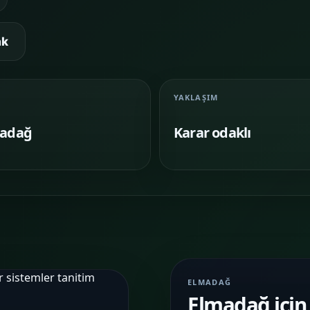
Google Reklam
Sosyal Medya
Yönetimi
Yönetimi
ak
KAMPANYA
MARKA
YÖNETIMI
İLETIŞIMI
Temalar
03
YAKLAŞIM
Sektörünüze uygun hazır yapı ve demo
sahnelerini karşılaştırın.
adağ
Karar odaklı
Paketler
04
Kurulum, içerik ve teslim kapsamını daha net
görün.
Referanslar
05
Farklı iş kollarında nasıl bir vitrin
kurulduğunu inceleyin.
ELMADAĞ
Elmadağ için 