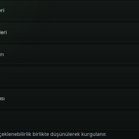
ri
eri
rı
sı
çeklenebilirlik birlikte düşünülerek kurgulanır.