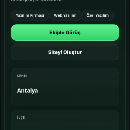
Google Reklam Yönetimi
Yazılım Firması
Web Yazılım
Özel Yazılım
KAMPANYA YÖNETIMI
Ekiple Görüş
Sosyal Medya Yönetimi
MARKA İLETIŞIMI
Siteyi Oluştur
Temalar
03
Sektörünüze uygun hazır yapı ve demo
sahnelerini karşılaştırın.
ŞEHIR
Antalya
Paketler
04
Kurulum, içerik ve teslim kapsamını daha net
görün.
İLÇE
Referanslar
05