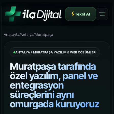
Teklif Al
Anasayfa
/
Antalya
/
Muratpaşa
ANTALYA / MURATPAŞA YAZILIM & WEB ÇÖZÜMLERİ
Yazılım ve Dijital Reklam Ajansı
Muratpaşa tarafında
özel yazılım, panel ve
entegrasyon
Müşteri Paneli
süreçlerini aynı
omurgada kuruyoruz
Hakkımızda
01
Yapının arkasındaki yaklaşımı ve çalışma dilini