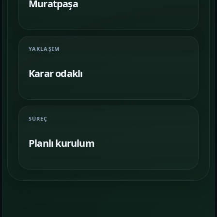
Farklı iş kollarında nasıl bir vitrin
Muratpaşa
kurulduğunu inceleyin.
İletişim
06
YAKLAŞIM
İhtiyacınıza göre kapsam, demo ve teslim
planını netleştirelim.
Karar odaklı
SÜREÇ
Planlı kurulum