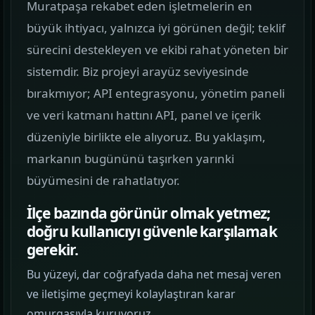
Muratpaşa rekabet eden işletmelerin en
görün.
büyük ihtiyacı, yalnızca iyi görünen değil; teklif
sürecini destekleyen ve ekibi rahat yöneten bir
Hizmetler
02
sistemdir. Biz projeyi arayüz seviyesinde
Web, yazılım, mobil ve pazarlama hizmetlerini
tek yerden görün.
bırakmıyor; API entegrasyonu, yönetim paneli
ve veri katmanı hattını API, panel ve içerik
Kurumsal Web Tasarım
düzeniyle birlikte ele alıyoruz. Bu yaklaşım,
KURUMSAL SUNUM
markanın bugününü taşırken yarınki
büyümesini de rahatlatıyor.
E-ticaret Sitesi Tasarımı
SATIŞ VITRINI
İlçe bazında görünür olmak yetmez;
doğru kullanıcıyı güvenle karşılamak
Mobil Uygulama Kodlama
gerekir.
MOBIL ÜRÜN
Bu yüzeyi, dar coğrafyada daha net mesaj veren
ve iletişime geçmeyi kolaylaştıran karar
SEO & Dijital Pazarlama
omurgasıyla kuruyoruz.
ARAMA GÖRÜNÜRLÜĞÜ