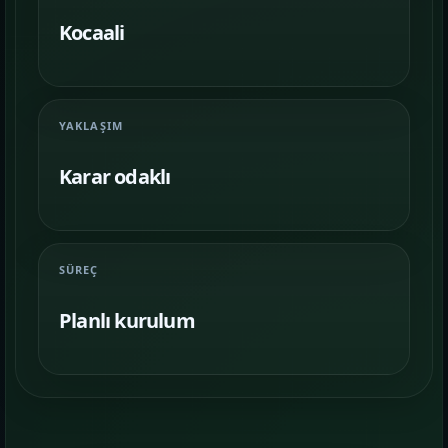
Farklı iş kollarında nasıl bir vitrin
kurulduğunu inceleyin.
Kocaali
İletişim
06
İhtiyacınıza göre kapsam, demo ve teslim
YAKLAŞIM
planını netleştirelim.
Karar odaklı
SÜREÇ
Planlı kurulum