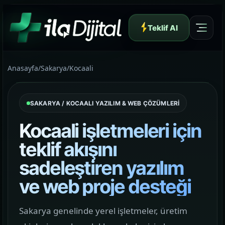
Teklif Al
Anasayfa
/
Sakarya
/
Kocaali
SAKARYA / KOCAALI YAZILIM & WEB ÇÖZÜMLERİ
Yazılım ve Dijital Reklam Ajansı
Kocaali işletmeleri için
teklif akışını
sadeleştiren yazılım
Müşteri Paneli
ve web proje desteği
Hakkımızda
Sakarya genelinde yerel işletmeler, üretim
01
Yapının arkasındaki yaklaşımı ve çalışma dilini