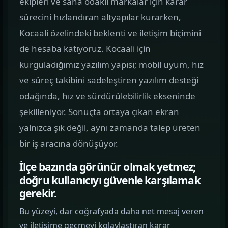
ekipleri ve saha odaklı markalar için karar
görün.
sürecini hızlandıran altyapılar kurarken,
Kocaali özelindeki beklenti ve iletişim biçimini
Hizmetler
02
de hesaba katıyoruz. Kocaali için
Web, yazılım, mobil ve pazarlama hizmetlerini
kurguladığımız yazılım yapısı; mobil uyum, hız
tek yerden görün.
ve süreç takibini sadeleştiren yazılım desteği
Kurumsal Web Tasarım
odağında, hız ve sürdürülebilirlik ekseninde
KURUMSAL SUNUM
şekilleniyor. Sonuçta ortaya çıkan ekran
yalnızca şık değil, aynı zamanda talep üreten
E-ticaret Sitesi Tasarımı
bir iş aracına dönüşüyor.
SATIŞ VITRINI
İlçe bazında görünür olmak yetmez;
Mobil Uygulama Kodlama
doğru kullanıcıyı güvenle karşılamak
MOBIL ÜRÜN
gerekir.
Bu yüzeyi, dar coğrafyada daha net mesaj veren
SEO & Dijital Pazarlama
ve iletişime geçmeyi kolaylaştıran karar
ARAMA GÖRÜNÜRLÜĞÜ