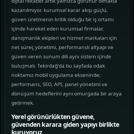
dijital rekabet artık yalnızca görünür olmakla
görün.
kazanılmıyor. kurumsal karar akışı güçlü,
güven üretmenin kritik olduğu bir iş ortamı
Hizmetler
02
içinde hareket eden kurumsal firmalar,
Web, yazılım, mobil ve pazarlama hizmetlerini
danışmanlık ekipleri ve hizmet markaları için
tek yerden görün.
net süreç yönetimi, performanslı altyapı ve
Kurumsal Web Tasarım
güven veren sunum dili aynı sistem içinde
KURUMSAL SUNUM
buluşmalı. Tekirdağ'da bu sayfada odak
noktamız mobil uygulama ekseninde;
E-ticaret Sitesi Tasarımı
performans, SEO, API, panel yönetimi ve
SATIŞ VITRINI
dönüşüm hedeflerini aynı omurgada bir araya
Mobil Uygulama Kodlama
getirmek.
MOBIL ÜRÜN
Yerel görünürlükten güvene,
güvenden karara giden yapıyı birlikte
SEO & Dijital Pazarlama
kuruyoruz.
ARAMA GÖRÜNÜRLÜĞÜ