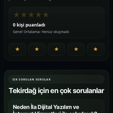
★
★
★
★
★
0 kişi puanladı
Genel Ortalama: Henüz oluşmadı
★
★
★
★
★
SIK SORULAN SORULAR
Tekirdağ için en çok sorulanlar
Neden İla Dijital Yazılım ve