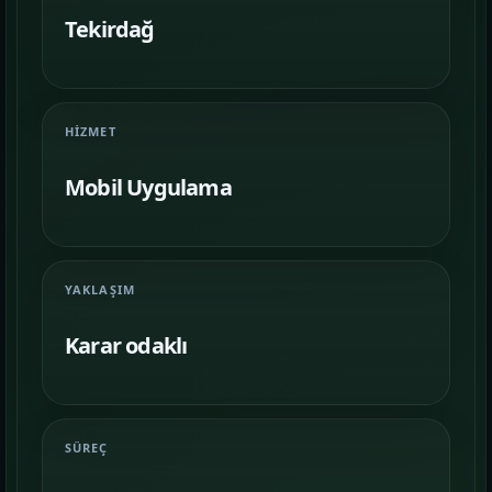
Farklı iş kollarında nasıl bir vitrin
kurulduğunu inceleyin.
Tekirdağ
İletişim
06
İhtiyacınıza göre kapsam, demo ve teslim
HIZMET
planını netleştirelim.
Mobil Uygulama
YAKLAŞIM
Karar odaklı
SÜREÇ