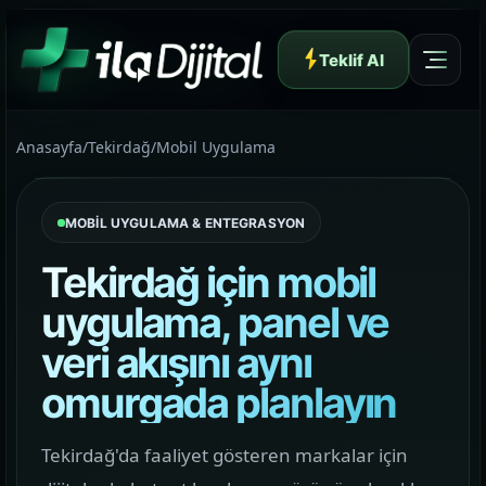
Teklif Al
Anasayfa
/
Tekirdağ
/
Mobil Uygulama
MOBİL UYGULAMA & ENTEGRASYON
Yazılım ve Dijital Reklam Ajansı
Tekirdağ için mobil
uygulama, panel ve
veri akışını aynı
Müşteri Paneli
omurgada planlayın
Hakkımızda
Tekirdağ'da faaliyet gösteren markalar için
01
Yapının arkasındaki yaklaşımı ve çalışma dilini