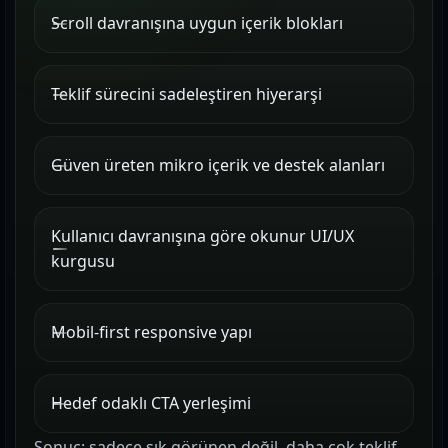
Scroll davranışına uygun içerik blokları
Teklif sürecini sadeleştiren hiyerarşi
Güven üreten mikro içerik ve destek alanları
Kullanıcı davranışına göre okunur UI/UX
kurgusu
Mobil-first responsive yapı
Hedef odaklı CTA yerleşimi
Sonuç: sadece şık görünen değil, daha çok teklif