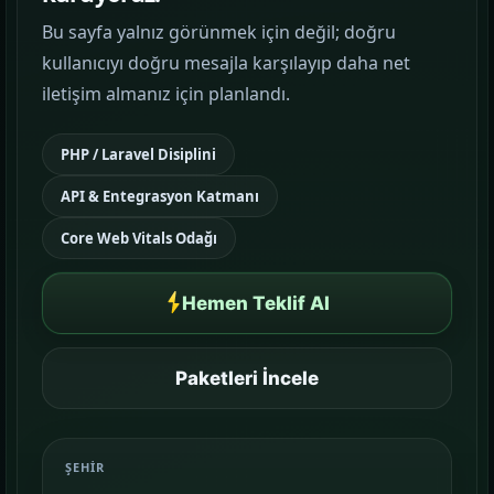
Bu sayfa yalnız görünmek için değil; doğru
Google Reklam Yönetimi
kullanıcıyı doğru mesajla karşılayıp daha net
KAMPANYA YÖNETIMI
iletişim almanız için planlandı.
Sosyal Medya Yönetimi
PHP / Laravel Disiplini
MARKA İLETIŞIMI
API & Entegrasyon Katmanı
Temalar
03
Core Web Vitals Odağı
Sektörünüze uygun hazır yapı ve demo
sahnelerini karşılaştırın.
Hemen Teklif Al
Paketler
04
Kurulum, içerik ve teslim kapsamını daha net
Paketleri İncele
görün.
Referanslar
ŞEHIR
05