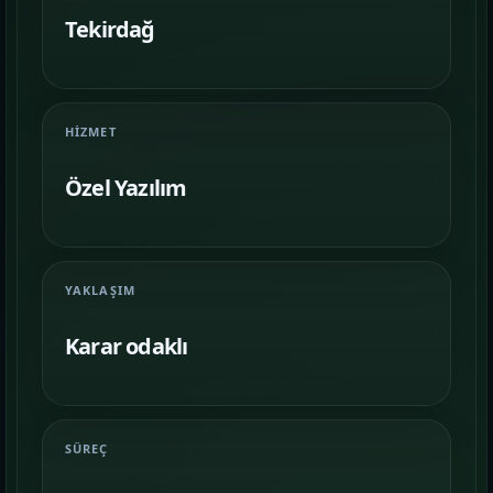
Farklı iş kollarında nasıl bir vitrin
kurulduğunu inceleyin.
Tekirdağ
İletişim
06
İhtiyacınıza göre kapsam, demo ve teslim
HIZMET
planını netleştirelim.
Özel Yazılım
YAKLAŞIM
Karar odaklı
SÜREÇ