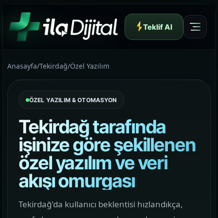
Teklif Al
Anasayfa
/
Tekirdağ
/
Özel Yazılım
ÖZEL YAZILIM & OTOMASYON
Yazılım ve Dijital Reklam Ajansı
Tekirdağ tarafında
işinize göre şekillenen
özel yazılım ve veri
Müşteri Paneli
akışı omurgası
Hakkımızda
Tekirdağ'da kullanıcı beklentisi hızlandıkça,
01
Yapının arkasındaki yaklaşımı ve çalışma dilini