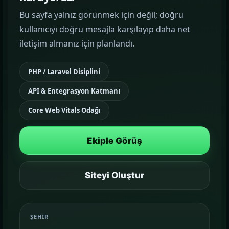
Bu sayfa yalnız görünmek için değil; doğru
Google Reklam Yönetimi
kullanıcıyı doğru mesajla karşılayıp daha net
KAMPANYA YÖNETIMI
iletişim almanız için planlandı.
Sosyal Medya Yönetimi
PHP / Laravel Disiplini
MARKA İLETIŞIMI
API & Entegrasyon Katmanı
Temalar
03
Core Web Vitals Odağı
Sektörünüze uygun hazır yapı ve demo
sahnelerini karşılaştırın.
Ekiple Görüş
Paketler
04
Kurulum, içerik ve teslim kapsamını daha net
Siteyi Oluştur
görün.
Referanslar
ŞEHIR
05