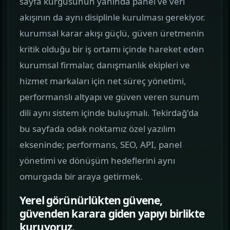
sayfa kurgusunun yanında panel ve veri
görün.
akışının da aynı disiplinle kurulması gerekiyor.
kurumsal karar akışı güçlü, güven üretmenin
Hizmetler
02
kritik olduğu bir iş ortamı içinde hareket eden
Web, yazılım, mobil ve pazarlama hizmetlerini
kurumsal firmalar, danışmanlık ekipleri ve
tek yerden görün.
hizmet markaları için net süreç yönetimi,
Kurumsal Web Tasarım
performanslı altyapı ve güven veren sunum
KURUMSAL SUNUM
dili aynı sistem içinde buluşmalı. Tekirdağ'da
bu sayfada odak noktamız özel yazılım
E-ticaret Sitesi Tasarımı
ekseninde; performans, SEO, API, panel
SATIŞ VITRINI
yönetimi ve dönüşüm hedeflerini aynı
Mobil Uygulama Kodlama
omurgada bir araya getirmek.
MOBIL ÜRÜN
Yerel görünürlükten güvene,
güvenden karara giden yapıyı birlikte
SEO & Dijital Pazarlama
kuruyoruz.
ARAMA GÖRÜNÜRLÜĞÜ